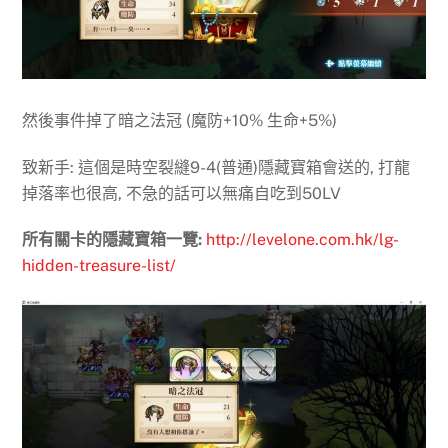
然後事件掉了暗之法冠 (魔防+10% 生命+5%)
致新手: 這個是時空裂縫9-4(普通)隱藏寶箱會送的, 打龍
掉落率也很高, 不急的話可以無痛自吃到50LV
所有關卡的隱藏寶箱一覽:
http://levelone.com.hk/lg-
hidden-treasure-list/