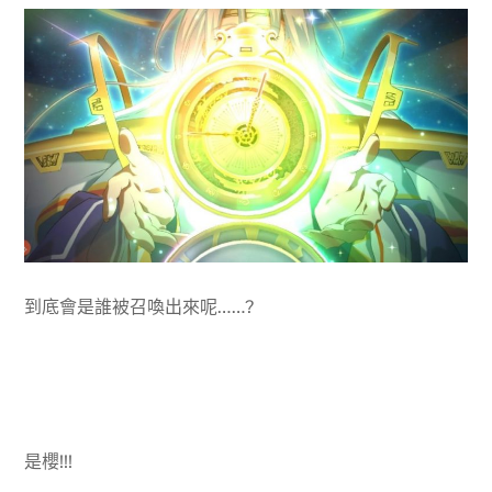
到底會是誰被召喚出來呢……?
是櫻!!!