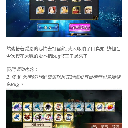
然後帶著感恩的心情去打雷龍, 夫人帳噴了口臭頭, 這個在
今次櫻花大戰的版本把bug修正了過來了
戰鬥調整內容：
2. 修復“死神的呼吸”裝備效果在周圍沒有目標時也會觸發
的Bug。