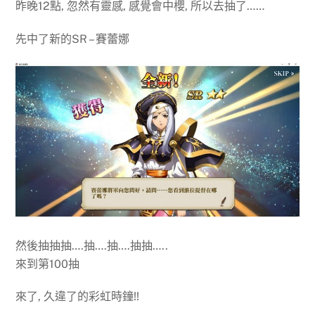
昨晚12點, 忽然有靈感, 感覺會中櫻, 所以去抽了……
先中了新的SR – 賽蕾娜
然後抽抽抽….抽….抽….抽抽…..
來到第100抽
來了, 久違了的彩虹時鐘!!