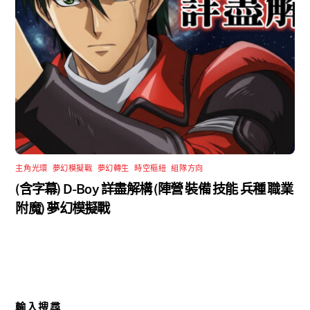
主角光環
,
夢幻模擬戰
,
夢幻轉生
,
時空樞紐
,
組隊方向
(含字幕) D-Boy 詳盡解構 (陣營 裝備 技能 兵種 職業
附魔) 夢幻模擬戰
輸入搜尋