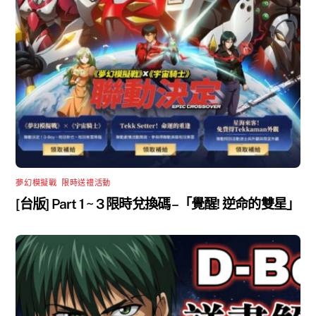
夢幻模擬戰
,
限時送禮活動
[台版] Part 1 ~ 3 限時兌換碼 –「覺醒! 逆命的雙星」