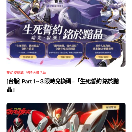
夢幻模擬戰
,
限時送禮活動
[台版] Part 1 ~ 3 限時兌換碼 –「生死誓約 銘於黯
晶」