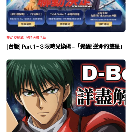
夢幻模擬戰
,
限時送禮活動
[台版] Part 1 ~ 3 限時兌換碼 –「覺醒! 逆命的雙星」