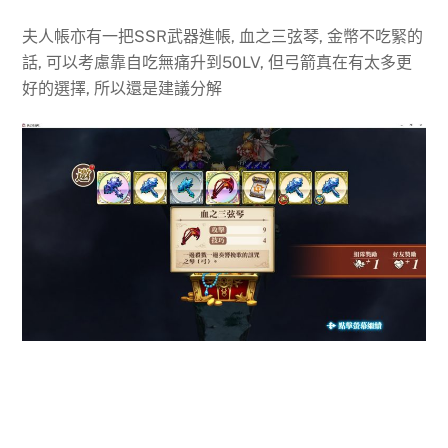
夫人帳亦有一把SSR武器進帳, 血之三弦琴, 金幣不吃緊的
話, 可以考慮靠自吃無痛升到50LV, 但弓箭真在有太多更
好的選擇, 所以還是建議分解