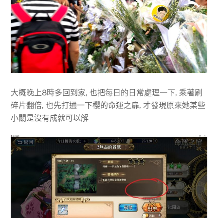
大概晚上8時多回到家, 也把每日的日常處理一下, 乘著刷
碎片翻倍, 也先打通一下櫻的命運之扉, 才發現原來她某些
小關是沒有成就可以解