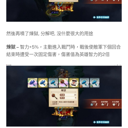
然後再噴了煉獄, 分解吧, 沒什麼很大的用途
煉獄 –
智力+5%，主動進入戰鬥時，戰後使敵軍下個回合
結束時遭受一次固定傷害，傷害值為英雄智力的2倍