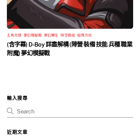
主角光環
,
夢幻模擬戰
,
夢幻轉生
,
時空樞紐
,
組隊方向
(含字幕) D-Boy 詳盡解構 (陣營 裝備 技能 兵種 職業
附魔) 夢幻模擬戰
輸入搜尋
近期文章