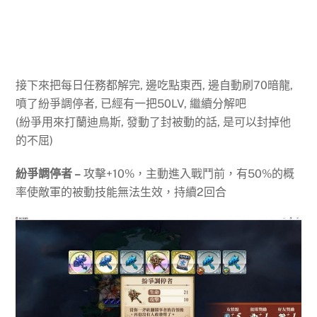
接下來把每日任務都解完, 邊吃點東西, 邊自動刷70暗龍,
噴了紛爭調停者, 已經有一把50LV, 繼續分解吧
(紛爭用來打蘭迪鳥斯, 發動了封被動的話, 是可以封掉他
的不屈)
紛爭調停者 –
攻擊+10%，主動進入戰鬥前，有50%的概
率使敵軍的被動技能無法生效，持續2回合