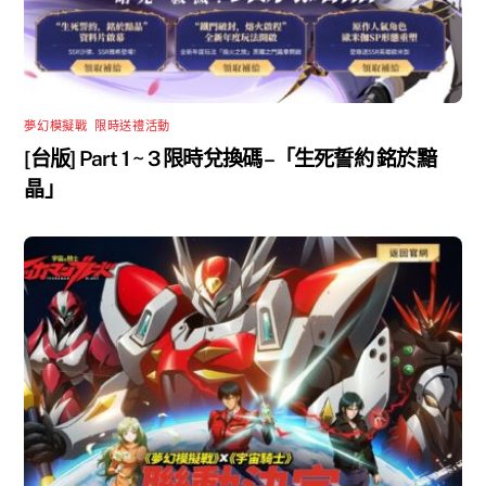
夢幻模擬戰
,
限時送禮活動
[台版] Part 1 ~ 3 限時兌換碼 –「生死誓約 銘於黯
晶」