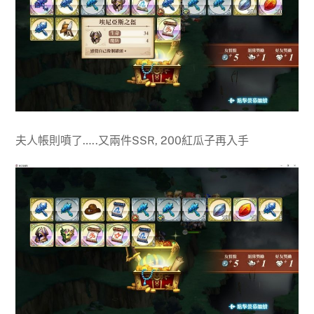
夫人帳則噴了…..又兩件SSR, 200紅瓜子再入手