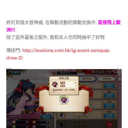
終於到我大發神威, 在聯動活動的獎勵兌換中,
直接飛上歐
洲!!!
除了這件最後之服外, 我和夫人也同時抽中了好物
傳送門:
http://levelone.com.hk/lg-event-ssrequip-
draw-2/