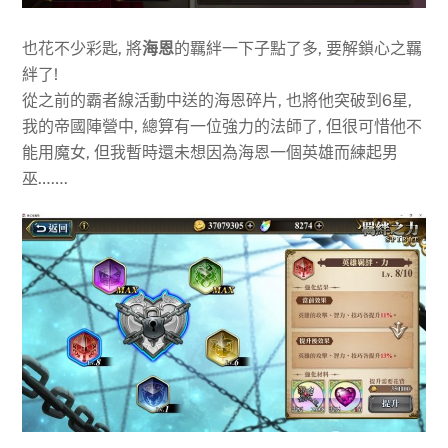
也花不少彩匙, 將
海恩
的羈絆一下子點了多, 要解鎖心之羈
絆了!
從之前的霸者線活動中送的海恩碎片, 也將他突破到6星,
我的帝國陣營中, 總算有一位強力的法師了, 但很可惜他不
能用魔女, 但我暫時還未想因為海恩一個英雄而練起男
巫…….