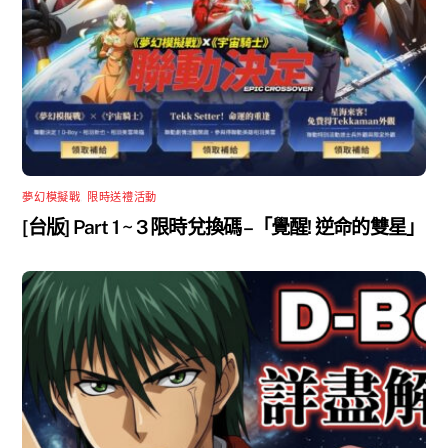
夢幻模擬戰
,
限時送禮活動
[台版] Part 1 ~ 3 限時兌換碼 –「覺醒! 逆命的雙星」