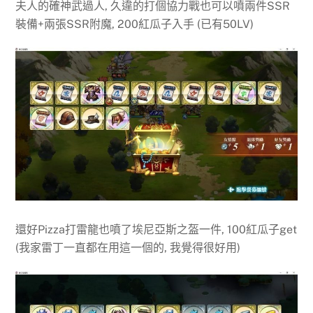
夫人的確神武過人, 久違的打個協力戰也可以噴兩件SSR
裝備+兩張SSR附魔, 200紅瓜子入手 (已有50LV)
還好Pizza打雷龍也噴了埃尼亞斯之盔一件, 100紅瓜子get
(我家雷丁一直都在用這一個的, 我覺得很好用)