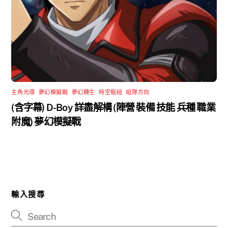
主角光環
,
夢幻模擬戰
,
夢幻轉生
,
時空樞紐
,
組隊方向
(含字幕) D-Boy 詳盡解構 (陣營 裝備 技能 兵種 職業
附魔) 夢幻模擬戰
輸入搜尋