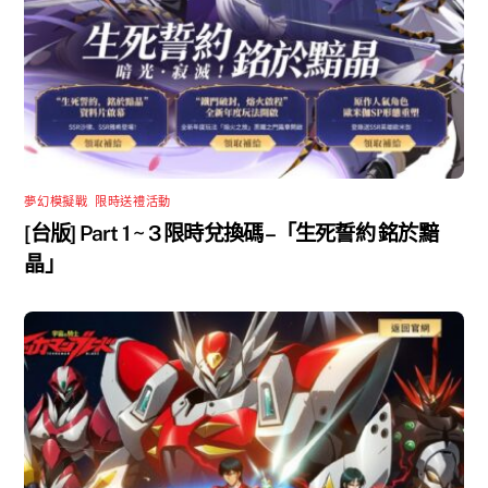
夢幻模擬戰
,
限時送禮活動
[台版] Part 1 ~ 3 限時兌換碼 –「生死誓約 銘於黯
晶」