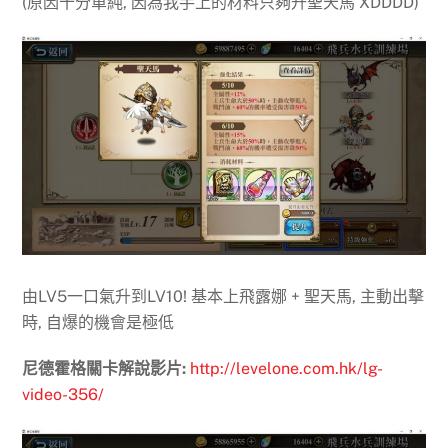
(原因十分單純, 因為我手上的材料只夠升聖天馬 XDDDD)
由LV5一口氣升到LV10! 基本上飛露娜 + 聖天馬, 主動出擊
時, 自爆的機會是極低
尼德霍格關卡解說影片:
http://levelone.com.hk/lg-
video-356/