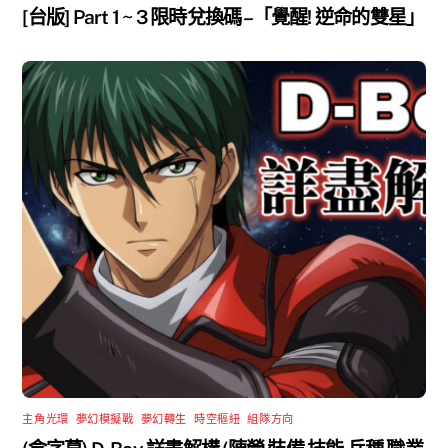
[台版] Part 1 ~ 3 限時兌換碼 –「覺醒! 逆命的雙星」
主角光環
,
夢幻模擬戰
,
夢幻轉生
,
時空樞紐
,
組隊方向