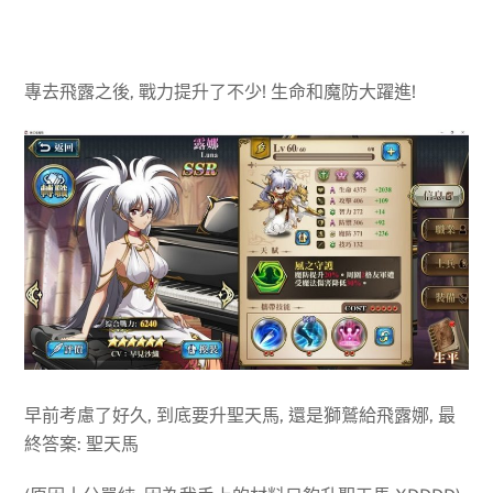
專去飛露之後, 戰力提升了不少! 生命和魔防大躍進!
早前考慮了好久, 到底要升聖天馬, 還是獅鷲給飛露娜, 最
終答案: 聖天馬