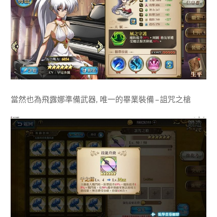
當然也為飛露娜準備武器, 唯一的畢業裝備 – 詛咒之槍