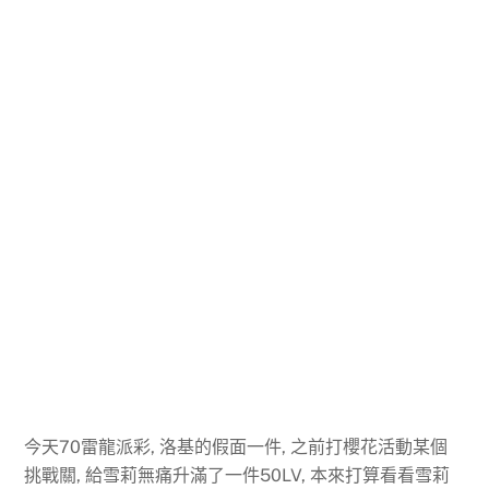
今天70雷龍派彩, 洛基的假面一件, 之前打櫻花活動某個
挑戰關, 給雪莉無痛升滿了一件50LV, 本來打算看看雪莉