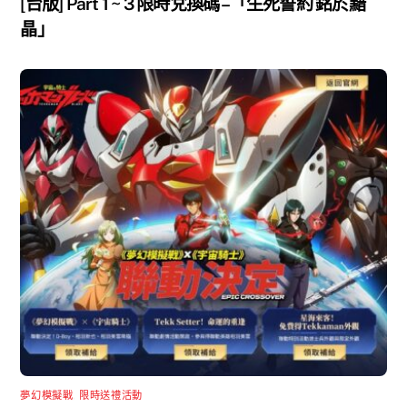
[台版] Part 1 ~ 3 限時兌換碼 –「生死誓約 銘於黯
晶」
夢幻模擬戰
,
限時送禮活動