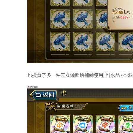
也投資了多一件天女頭飾給補師使用, 附水晶 (本來已