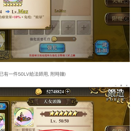
有一件50LV給法師用, 附時鐘)