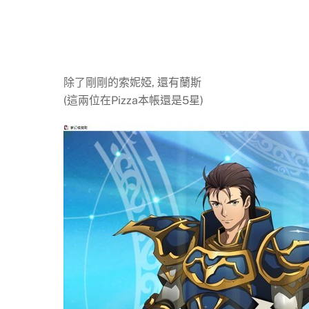
除了剛剛的索妮婭, 還有蘭斯
(這兩位在Pizza本帳還是5星)