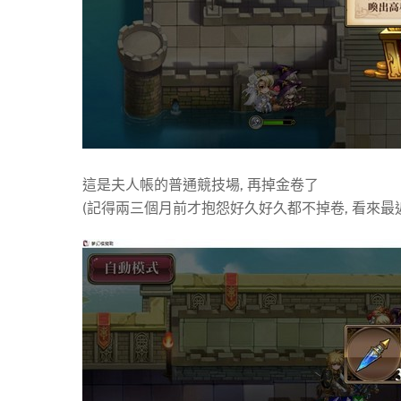
這是夫人帳的普通競技場, 再掉金卷了
(記得兩三個月前才抱怨好久好久都不掉卷, 看來最