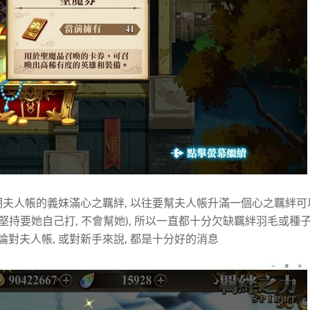
期夫人帳的義妹滿心之羈絆, 以往要幫夫人帳升滿一個心之羈絆可
堅持要她自己打, 不會幫她), 所以一直都十分欠缺羈絆羽毛或種
論對夫人帳, 或對新手來說, 都是十分好的消息