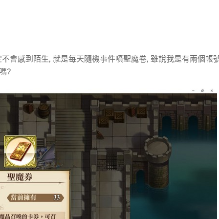
不會感到陌生, 就是每天隨機事件噴聖魔卷, 雖說我是有兩個帳
嗎?