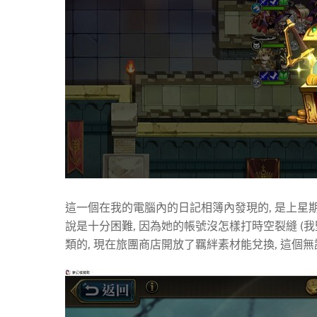
這一個在我的電腦內的日記相簿內發現的, 是上星
說是十分困難, 因為她的帳號沒怎樣打時空裂縫 (我
類的, 現在旅團商店開放了羈絆素材能兌換, 這個無