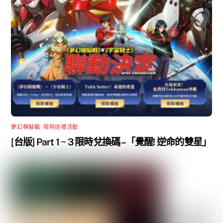
夢幻模擬戰
,
限時送禮活動
[台版] Part 1 ~ 3 限時兌換碼 –「覺醒! 逆命的雙星」