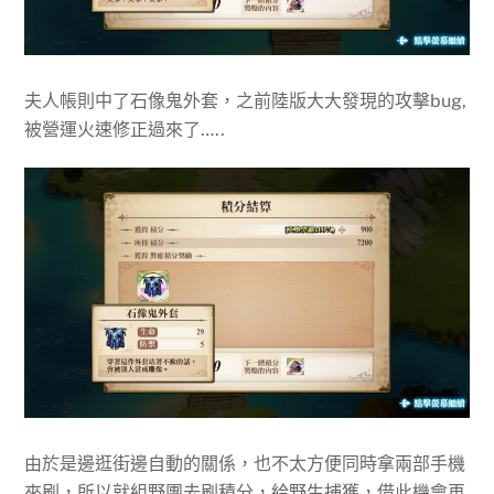
夫人帳則中了石像鬼外套，之前陸版大大發現的攻擊bug,
被營運火速修正過來了…..
由於是邊逛街邊自動的關係，也不太方便同時拿兩部手機
來刷，所以就組野團去刷積分，給野生捕獲，借此機會再