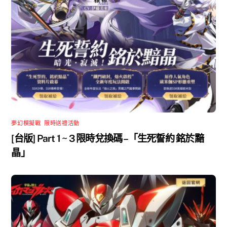
夢幻模擬戰
,
限時送禮活動
[台版] Part 1 ~ 3 限時兌換碼 –「生死誓約 銘於黯
晶」