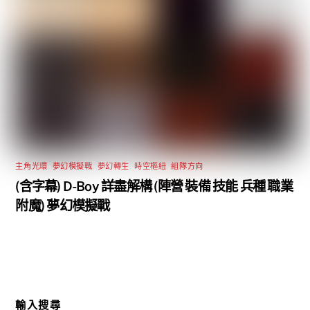
主角光環
,
夢幻模擬戰
,
夢幻轉生
,
時空樞紐
,
組隊方向
(含字幕) D-Boy 詳盡解構 (陣營 裝備 技能 兵種 職業
附魔) 夢幻模擬戰
輸入搜尋