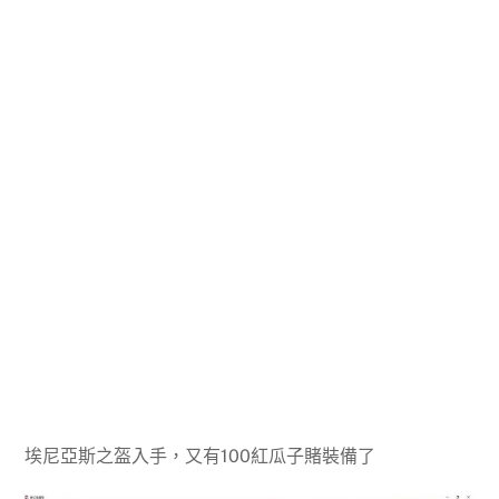
埃尼亞斯之盔入手，又有100紅瓜子賭裝備了