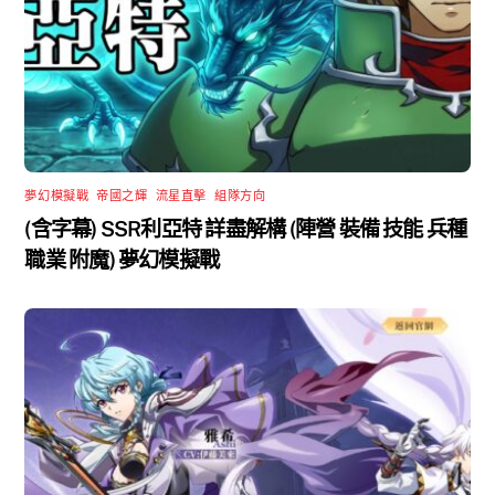
夢幻模擬戰
,
帝國之輝
,
流星直擊
,
組隊方向
(含字幕) SSR利亞特 詳盡解構 (陣營 裝備 技能 兵種
職業 附魔) 夢幻模擬戰