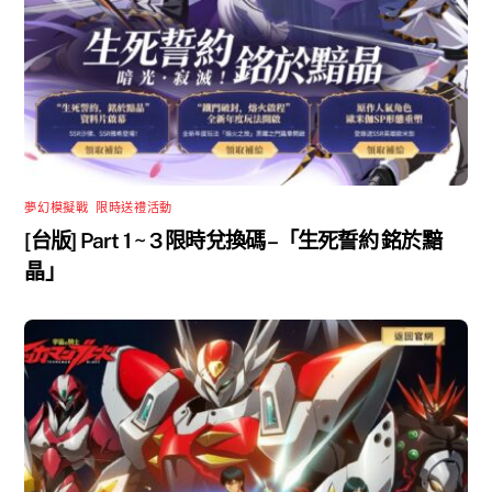
夢幻模擬戰
,
限時送禮活動
[台版] Part 1 ~ 3 限時兌換碼 –「生死誓約 銘於黯
晶」