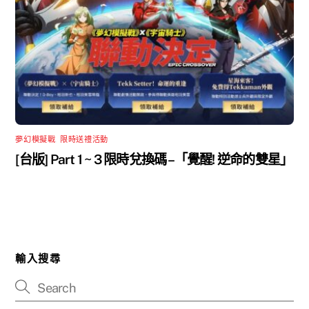
夢幻模擬戰
,
限時送禮活動
[台版] Part 1 ~ 3 限時兌換碼 –「覺醒! 逆命的雙星」
輸入搜尋