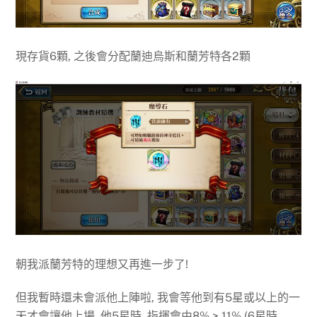
現存貨6顆, 之後會分配蘭迪烏斯和蘭芳特各2顆
朝我派蘭芳特的理想又再進一步了!
但我暫時還未會派他上陣啦, 我會等他到有5星或以上的一
天才會讓他上場, 他5星時, 指揮會由8% > 11% (6星時