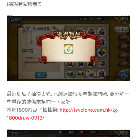
(聽說有聖魔卷?)
最近紅瓜子抽得太兇, 已經連續很多星期都開賭, 要分解一
些重複的裝備來幫補一下家計
本周1800紅瓜子抽抽樂:
http://levelone.com.hk/lg-
1800draw-0913/