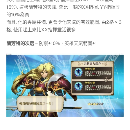
15%), 這樣蘭芳特的天賦, 會比一般的XX指揮, YY指揮等
的10%為高
而且, 他的專屬裝備, 更會令他天賦的有效範圍, 由2格 > 3
格, 使用起上來比XX指揮靈活很多
蘭芳特的次選 –
防禦+10%，英雄天賦範圍+1