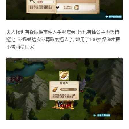
夫人帳也有從隨機事件入手聖魔卷, 她也有抽公主聯盟精
選池, 不過她這次不再歐氣逼人了, 她用了100抽保底才把
小雪莉帶回家