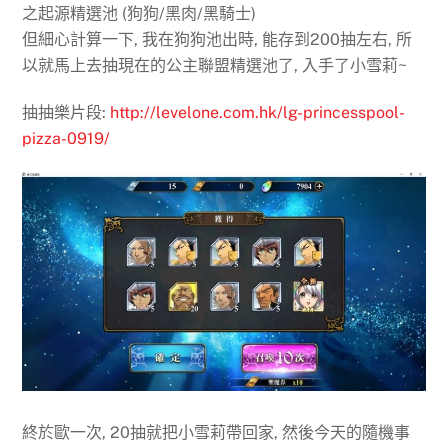
之起源精選池 (狗狗/黑肉/黑騎士)
但細心計算一下, 我在狗狗池出時, 能存到200抽左右, 所
以就馬上去抽現在的公主聯盟精選池了, 入手了小雪莉~
抽抽樂片段:
http://levelone.com.hk/lg-princesspool-
pizza-0919/
終於歐一次, 20抽就把小雪莉帶回家, 然後今天的隨機事