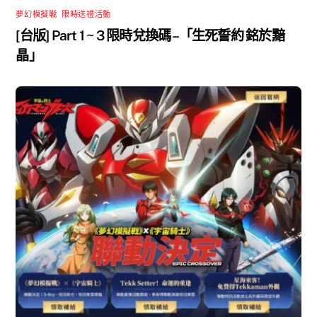
夢幻模擬戰
,
限時送禮活動
[台版] Part 1 ~ 3 限時兌換碼 –「生死誓約 銘於黯
晶」