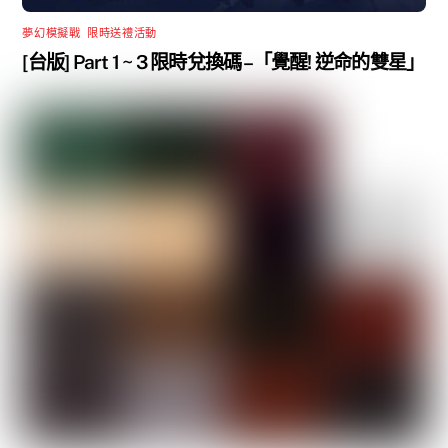
夢幻模擬戰
,
限時送禮活動
[台版] Part 1 ~ 3 限時兌換碼 –「覺醒! 逆命的雙星」