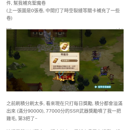
件, 幫我補充聖魔卷
(上一張圖是0張卷, 中間打了時空裂縫等關卡補充了一些
卷)
之前刷積分刷太多, 看來現在只打每日獎勵, 積分都會溢滿
出來 (滿分90000), 77000分的SSR武器獎勵噴了我一把
雞毛, 第3把了~