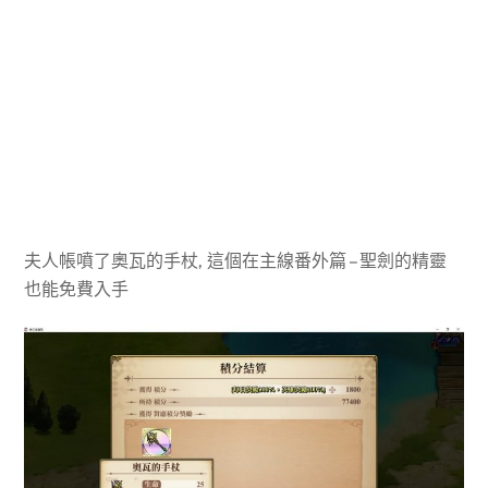
夫人帳噴了奧瓦的手杖, 這個在主線番外篇 – 聖劍的精靈
也能免費入手