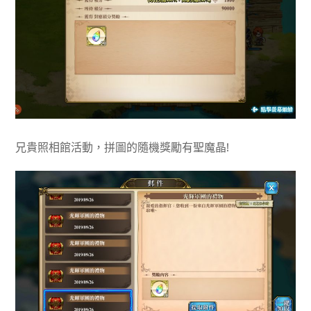
兄貴照相館活動，拼圖的隨機獎勵有聖魔晶!