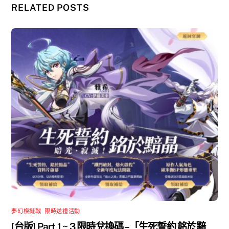
RELATED POSTS
夢幻模擬戰
,
限時送禮活動
[台版] Part 1 ~ 3 限時兌換碼 –「生死誓約 銘於黯