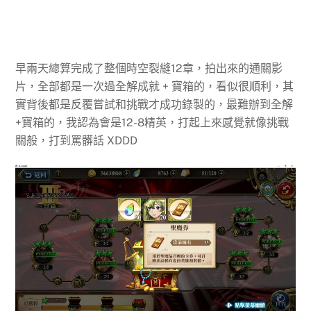
早兩天總算完成了整個時空裂縫12章，拍出來的通關影
片，全部都是一次過全解成就 + 寶箱的，看似很順利，其
實背後都是反覆嘗試和挑戰才成功錄製的，最難辦到全解
+寶箱的，我認為會是12-8精英，打起上來感覺就像挑戰
關般，打到罵髒話 XDDD