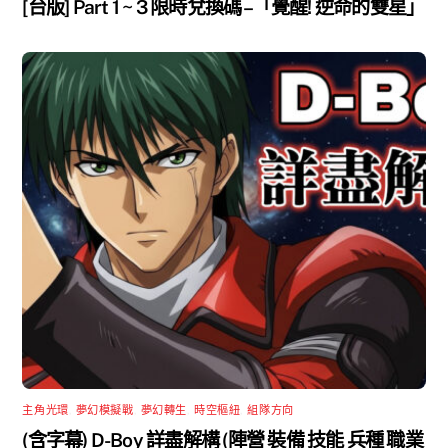
[台版] Part 1 ~ 3 限時兌換碼 –「覺醒! 逆命的雙星」
主角光環
,
夢幻模擬戰
,
夢幻轉生
,
時空樞紐
,
組隊方向
(含字幕) D-Boy 詳盡解構 (陣營 裝備 技能 兵種 職業