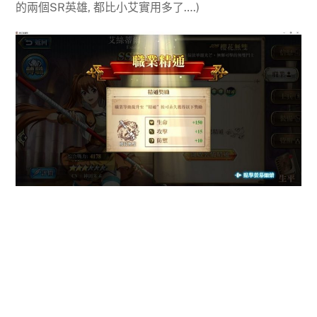
的兩個SR英雄, 都比小艾實用多了….)