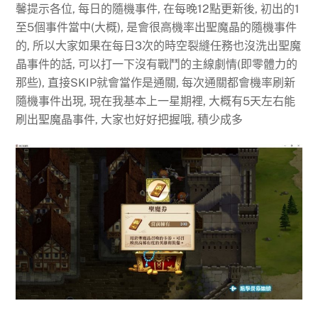
馨提示各位, 每日的隨機事件, 在每晚12點更新後, 初出的1
至5個事件當中(大概), 是會很高機率出聖魔晶的隨機事件
的, 所以大家如果在每日3次的時空裂縫任務也沒洗出聖魔
晶事件的話, 可以打一下沒有戰鬥的主線劇情(即零體力的
那些), 直接SKIP就會當作是通關, 每次通關都會機率刷新
隨機事件出現, 現在我基本上一星期裡, 大概有5天左右能
刷出聖魔晶事件, 大家也好好把握哦, 積少成多