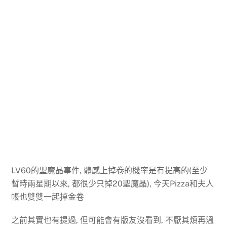
LV60的聖魔晶事件, 體感上掉卷的機率是有提高的(至少
暫時兩星期以來, 都很少只掉20聖魔晶), 今天Pizza和夫人
帳也雙雙一起掉金卷
之前其實也有提過, 但可能會有版友沒看到, 不厭其煩再溫