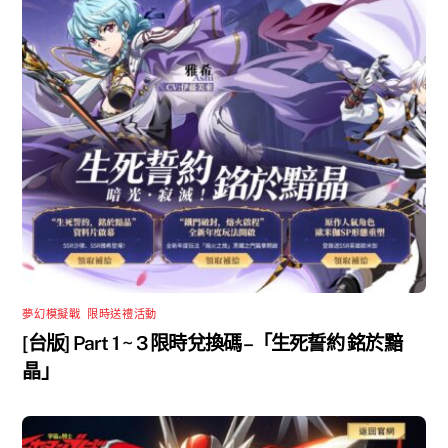
夢幻模擬戰
,
限時送禮活動
[台版] Part 1 ~ 3 限時兌換碼 –「生死誓約 銘於黯
晶」