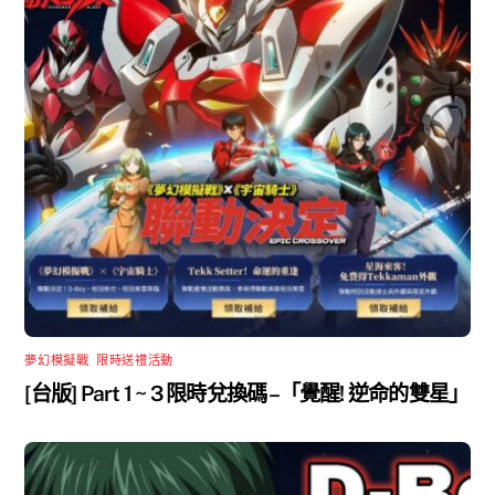
夢幻模擬戰
,
限時送禮活動
[台版] Part 1 ~ 3 限時兌換碼 –「覺醒! 逆命的雙星」