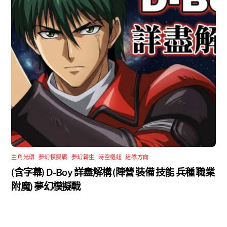
主角光環
,
夢幻模擬戰
,
夢幻轉生
,
時空樞紐
,
組隊方向
(含字幕) D-Boy 詳盡解構 (陣營 裝備 技能 兵種 職業
附魔) 夢幻模擬戰