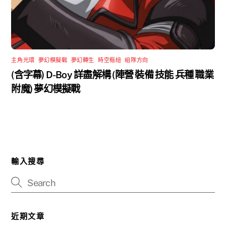
主角光環
,
夢幻模擬戰
,
夢幻轉生
,
時空樞紐
,
組隊方向
(含字幕) D-Boy 詳盡解構 (陣營 裝備 技能 兵種 職業
附魔) 夢幻模擬戰
輸入搜尋
近期文章