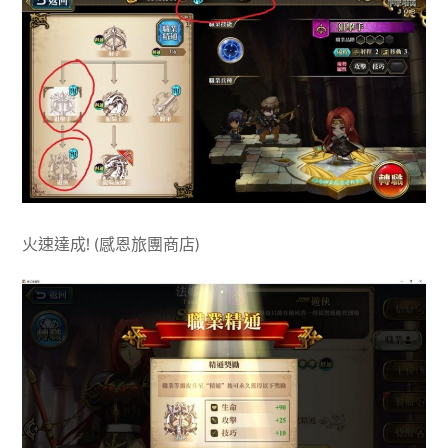
火速達成! (感恩旅團商店)