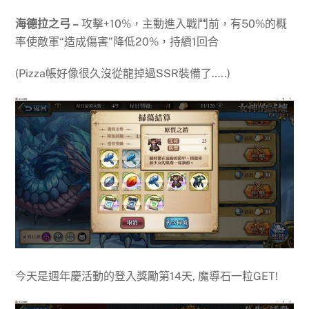
海德拉之弓 –
攻擊+10%，主動進入戰鬥前，有50%的概
率使敵軍“造成傷害”降低20%，持續1回合
(Pizza帳好像很久沒從龍掉過SSR裝備了…..)
今天是週年慶活動的登入獎勵第14天, 魔導石一粒GET!