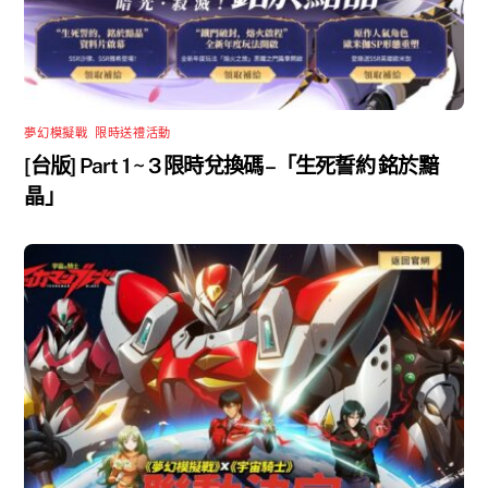
夢幻模擬戰
,
限時送禮活動
[台版] Part 1 ~ 3 限時兌換碼 –「生死誓約 銘於黯
晶」