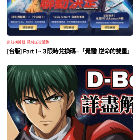
夢幻模擬戰
,
限時送禮活動
[台版] Part 1 ~ 3 限時兌換碼 –「覺醒! 逆命的雙星」