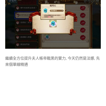
繼續全方位提升夫人帳帝戰黑的實力, 今天仍然是法娜, 先
來個單線精通