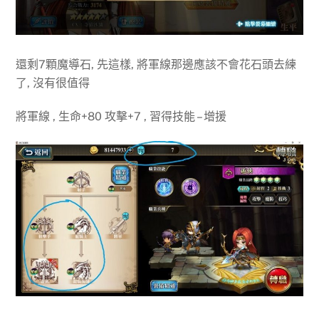
還剩7顆魔導石, 先這樣, 將軍線那邊應該不會花石頭去練
了, 沒有很值得
將軍線 , 生命+80 攻擊+7 , 習得技能 – 增援