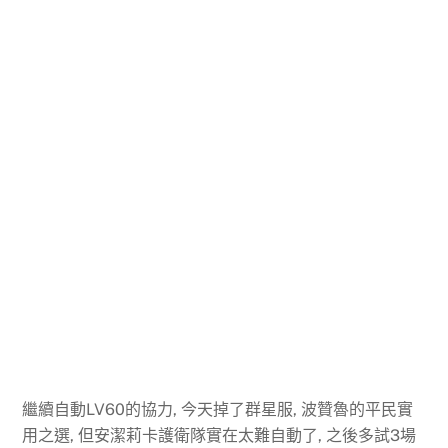
繼續自動LV60的協力, 今天掉了群星服, 波贊魯的平民實
用之選, 但安潔莉卡護衛隊實在太難自動了, 之後多試3場