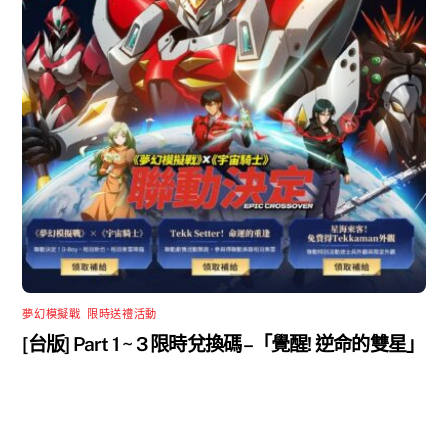
夢幻模擬戰
,
限時送禮活動
[台版] Part 1 ~ 3 限時兌換碼 –「覺醒! 逆命的雙星」