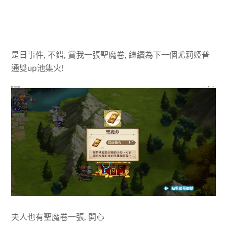
是日事件, 不錯, 賞我一張聖魔卷, 繼續為下一個尤莉婭普
通雙up池集火!
夫人也有聖魔卷一張, 開心