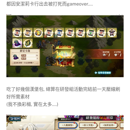
都因安潔莉卡行出去被打死而gameover….
吃了好幾個漢堡包, 總算在研發組活動完結前一天壓線刷
好所需素材
(我不換彩槌, 實在太多….)