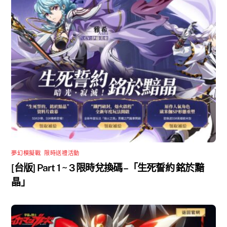
夢幻模擬戰
,
限時送禮活動
[台版] Part 1 ~ 3 限時兌換碼 –「生死誓約 銘於黯
晶」