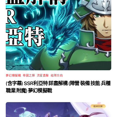
夢幻模擬戰
,
帝國之輝
,
流星直擊
,
組隊方向
(含字幕) SSR利亞特 詳盡解構 (陣營 裝備 技能 兵種
職業 附魔) 夢幻模擬戰