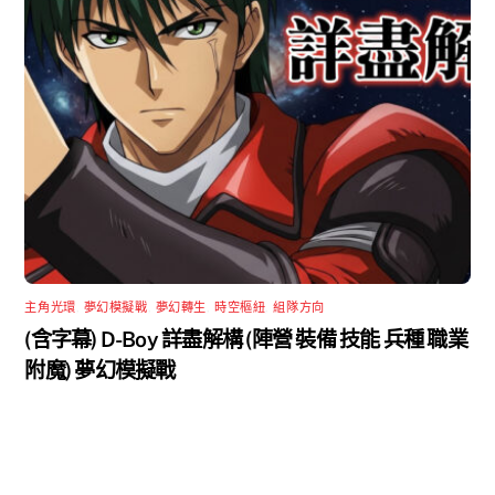
主角光環
,
夢幻模擬戰
,
夢幻轉生
,
時空樞紐
,
組隊方向
(含字幕) D-Boy 詳盡解構 (陣營 裝備 技能 兵種 職業
附魔) 夢幻模擬戰