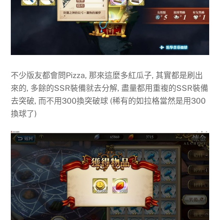
不少版友都會問Pizza, 那來這麼多紅瓜子, 其實都是刷出
來的, 多餘的SSR裝備就去分解, 盡量都用重複的SSR裝備
去突破, 而不用300換突破球 (稀有的如拉格當然是用300
換球了)