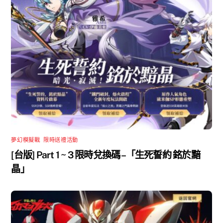
夢幻模擬戰
,
限時送禮活動
[台版] Part 1 ~ 3 限時兌換碼 –「生死誓約 銘於黯
晶」