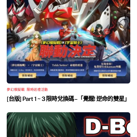
夢幻模擬戰
,
限時送禮活動
[台版] Part 1 ~ 3 限時兌換碼 –「覺醒! 逆命的雙星」