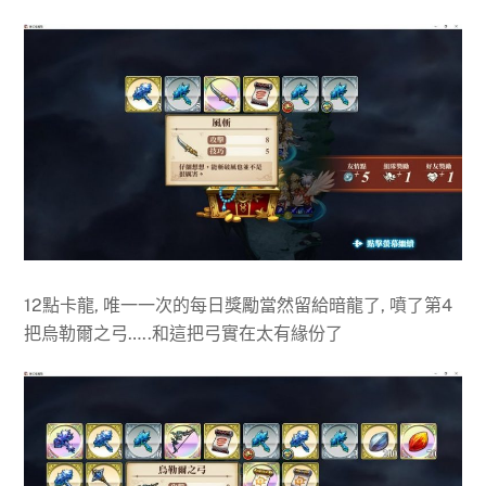
12點卡龍, 唯一一次的每日獎勵當然留給暗龍了, 噴了第4
把烏勒爾之弓…..和這把弓實在太有緣份了