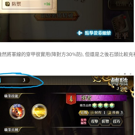
雖然將軍線的穿甲很實用(降對方30%防), 但還是之後石頭比較充