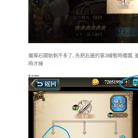
魔導石開始剩不多了, 先把右邊的第3線暫時擱置, 
時才練