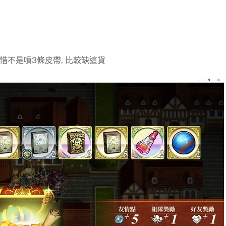
惜不是噴3條皮帶, 比較缺這貨