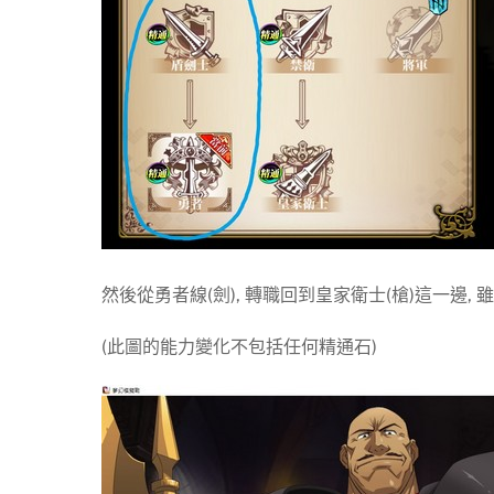
然後從勇者線(劍), 轉職回到皇家衛士(槍)這一邊,
(此圖的能力變化不包括任何精通石)