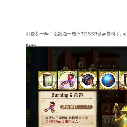
好像都一陣子沒試過一場掉3件SSR健身素材了, 可