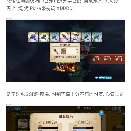
然後在海蘭德姆的世界頻道分享喜悅, 換來眾人的 煎 炒
煮 炸 燒 烤 Pizza來祝賀 XDDDD
洗了51張SSR附魔卷, 附到了這十分不錯的附魔, 心滿意足