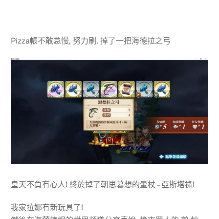
Pizza帳不敢怠慢, 努力刷, 掉了一把海德拉之弓
皇天不負有心人! 終於掉了朝思暮想的暈杖 – 亞斯塔祿!
我家拉娜有新玩具了!