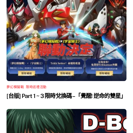
夢幻模擬戰
,
限時送禮活動
[台版] Part 1 ~ 3 限時兌換碼 –「覺醒! 逆命的雙星」