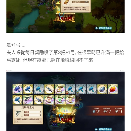
是+1弓….!
夫人帳從每日獎勵噴了第3把+1弓, 在很早時已升滿一把給
弓露娜, 但現在露娜已經在飛職線回不了來