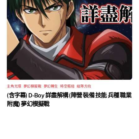
主角光環
,
夢幻模擬戰
,
夢幻轉生
,
時空樞紐
,
組隊方向
(含字幕) D-Boy 詳盡解構 (陣營 裝備 技能 兵種 職業
附魔) 夢幻模擬戰