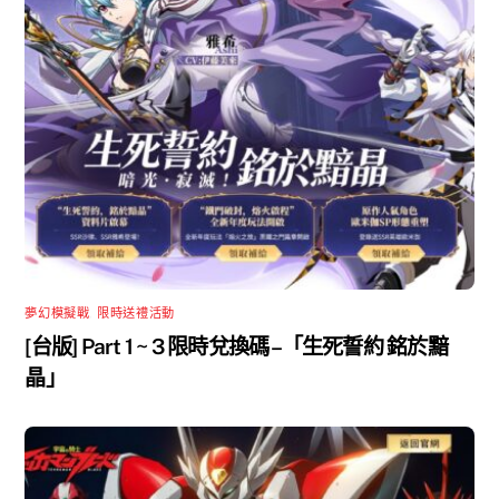
夢幻模擬戰
,
限時送禮活動
[台版] Part 1 ~ 3 限時兌換碼 –「生死誓約 銘於黯
晶」