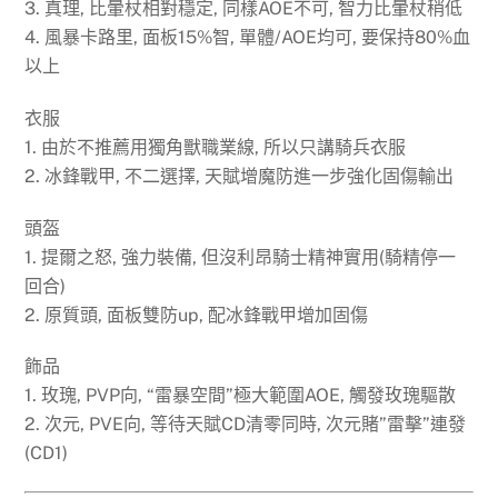
3. 真理, 比暈杖相對穩定, 同樣AOE不可, 智力比暈杖稍低
4. 風暴卡路里, 面板15%智, 單體/AOE均可, 要保持80%血
以上
衣服
1. 由於不推薦用獨角獸職業線, 所以只講騎兵衣服
2. 冰鋒戰甲, 不二選擇, 天賦增魔防進一步強化固傷輸出
頭盔
1. 提爾之怒, 強力裝備, 但沒利昂騎士精神實用(騎精停一
回合)
2. 原質頭, 面板雙防up, 配冰鋒戰甲增加固傷
飾品
1. 玫瑰, PVP向, “雷暴空間”極大範圍AOE, 觸發玫瑰驅散
2. 次元, PVE向, 等待天賦CD清零同時, 次元賭”雷擊”連發
(CD1)