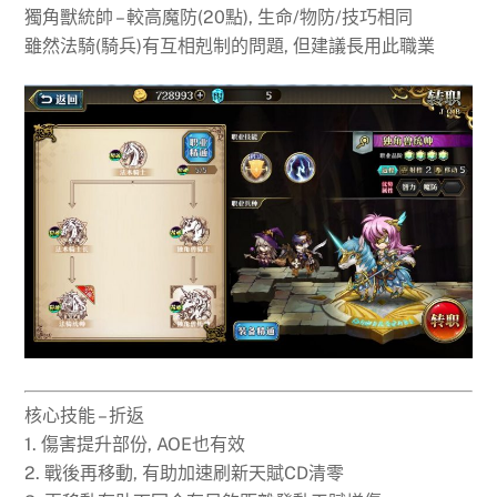
獨角獸統帥 – 較高魔防(20點), 生命/物防/技巧相同
雖然法騎(騎兵)有互相剋制的問題, 但建議長用此職業
核心技能 – 折返
1. 傷害提升部份, AOE也有效
2. 戰後再移動, 有助加速刷新天賦CD清零