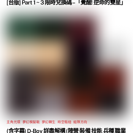
[台版] Part 1 ~ 3 限時兌換碼 –「覺醒! 逆命的雙星」
主角光環
,
夢幻模擬戰
,
夢幻轉生
,
時空樞紐
,
組隊方向
(含字幕) D-Boy 詳盡解構 (陣營 裝備 技能 兵種 職業