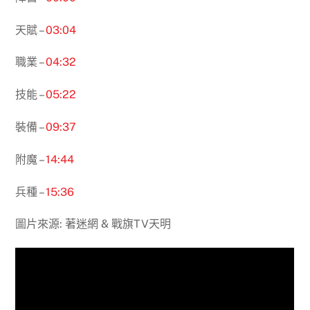
天賦 –
03:04
職業 –
04:32
技能 –
05:22
裝備 –
09:37
附魔 –
14:44
兵種 –
15:36
圖片來源: 著迷網 & 戰旗TV天明