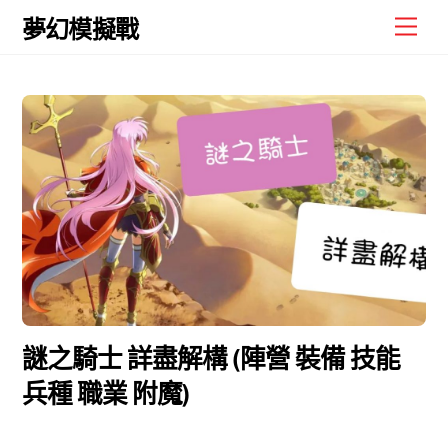
Skip
Men
夢幻模擬戰
to
content
謎之騎士 詳盡解構 (陣營 裝備 技能
兵種 職業 附魔)