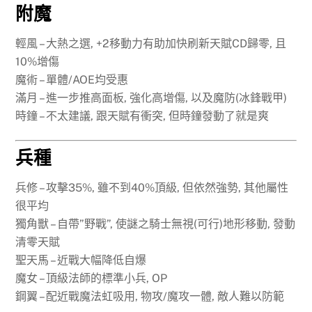
附魔
輕風 – 大熱之選, +2移動力有助加快刷新天賦CD歸零, 且
10%增傷
魔術 – 單體/AOE均受惠
滿月 – 進一步推高面板, 強化高增傷, 以及魔防(冰鋒戰甲)
時鐘 – 不太建議, 跟天賦有衝突, 但時鐘發動了就是爽
兵種
兵修 – 攻擊35%, 雖不到40%頂級, 但依然強勢, 其他屬性
很平均
獨角獸 – 自帶”野戰”, 使謎之騎士無視(可行)地形移動, 發動
清零天賦
聖天馬 – 近戰大幅降低自爆
魔女 – 頂級法師的標準小兵, OP
鋼翼 – 配近戰魔法虹吸用, 物攻/魔攻一體, 敵人難以防範