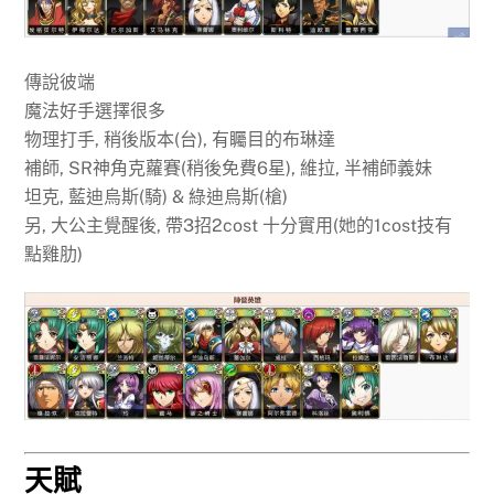
傳說彼端
魔法好手選擇很多
物理打手, 稍後版本(台), 有矚目的布琳達
補師, SR神角克蘿賽(稍後免費6星), 維拉, 半補師義妹
坦克, 藍迪烏斯(騎) & 綠迪烏斯(槍)
另, 大公主覺醒後, 帶3招2cost 十分實用(她的1cost技有
點雞肋)
天賦