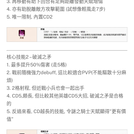
3. 再移動有助下回合有足夠距離發動天賦增傷
4. 亦有助脫離敵方攻擊範圍 (試想像輕風走7步)
5. 唯一限制, 內置CD2
核心技能2 – 破滅之矛
1. 最多提升50%傷害 (走5格)
2. 戰前隨機強力debuff, 這比較適合PVP(不能驅散十分麻
煩)
3. 2格射程, 但近戰小兵也會一起出手
4. CD5,頗長, 但比較其他英雄CD5大招, 破滅之矛是合格
的
5. 反過來看, CD越長的技能, 令謎之騎士天賦顯得”更有價
值”