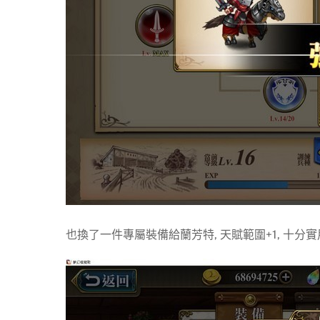
也換了一件專屬裝備給蘭芳特, 天賦範圍+1, 十分