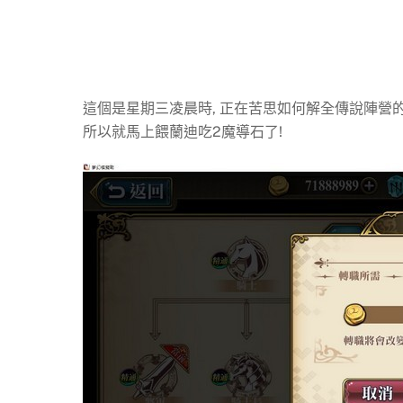
這個是星期三凌晨時, 正在苦思如何解全傳說陣營的戰域
所以就馬上餵蘭迪吃2魔導石了!