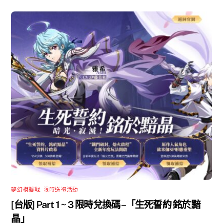
夢幻模擬戰
,
限時送禮活動
[台版] Part 1 ~ 3 限時兌換碼 –「生死誓約 銘於黯
晶」