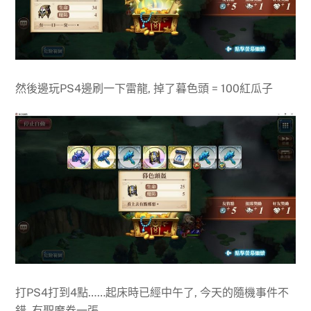
然後邊玩PS4邊刷一下雷龍, 掉了暮色頭 = 100紅瓜子
打PS4打到4點……起床時已經中午了, 今天的隨機事件不
錯, 有聖魔卷一張