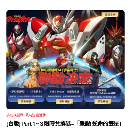
夢幻模擬戰
,
限時送禮活動
[台版] Part 1 ~ 3 限時兌換碼 –「覺醒! 逆命的雙星」