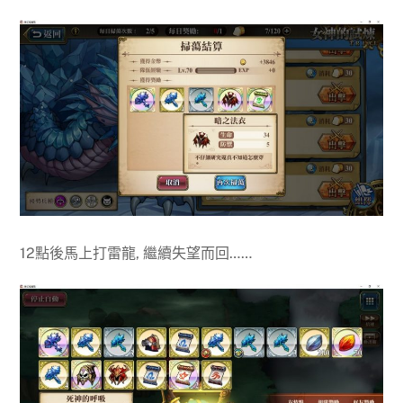
12點後馬上打雷龍, 繼續失望而回……