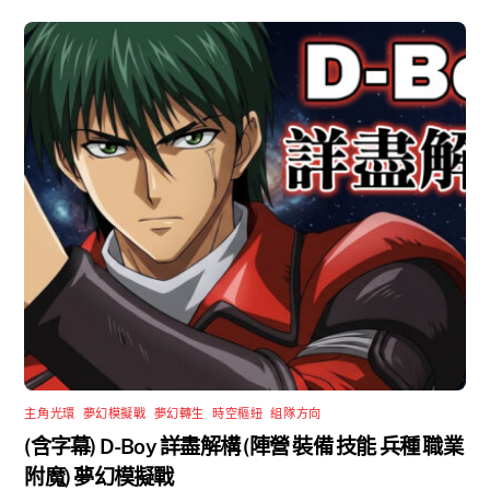
主角光環
,
夢幻模擬戰
,
夢幻轉生
,
時空樞紐
,
組隊方向
(含字幕) D-Boy 詳盡解構 (陣營 裝備 技能 兵種 職業
附魔) 夢幻模擬戰