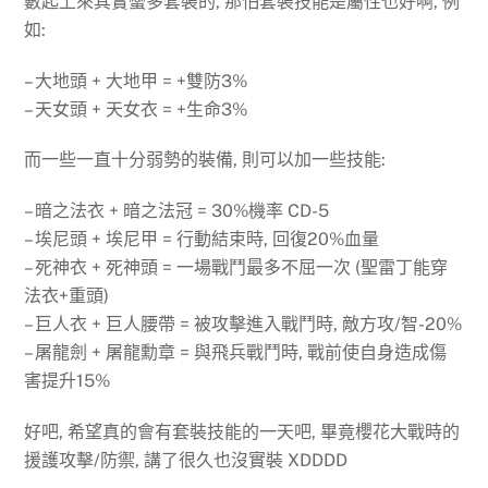
數起上來其實蠻多套裝的, 那怕套裝技能是屬性也好啊, 例
如:
– 大地頭 + 大地甲 = +雙防3%
– 天女頭 + 天女衣 = +生命3%
而一些一直十分弱勢的裝備, 則可以加一些技能:
– 暗之法衣 + 暗之法冠 = 30%機率 CD-5
– 埃尼頭 + 埃尼甲 = 行動結束時, 回復20%血量
– 死神衣 + 死神頭 = 一場戰鬥最多不屈一次 (聖雷丁能穿
法衣+重頭)
– 巨人衣 + 巨人腰帶 = 被攻擊進入戰鬥時, 敵方攻/智-20%
– 屠龍劍 + 屠龍勳章 = 與飛兵戰鬥時, 戰前使自身造成傷
害提升15%
好吧, 希望真的會有套裝技能的一天吧, 畢竟櫻花大戰時的
援護攻擊/防禦, 講了很久也沒實裝 XDDDD