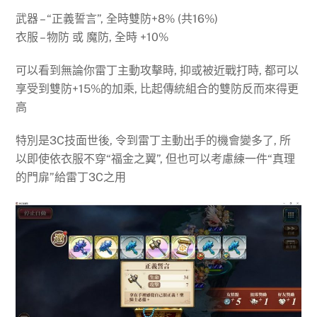
武器 – “正義誓言”, 全時雙防+8% (共16%)
衣服 – 物防 或 魔防, 全時 +10%
可以看到無論你雷丁主動攻擊時, 抑或被近戰打時, 都可以
享受到雙防+15%的加乘, 比起傳統組合的雙防反而來得更
高
特別是3C技面世後, 令到雷丁主動出手的機會變多了, 所
以即使依衣服不穿“福金之翼”, 但也可以考慮練一件“真理
的門扉”給雷丁3C之用