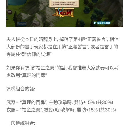
夫人帳從本日的暗龍身上, 掉落了第4把“正義誓言”, 相信
大部份的雷丁玩家都是在用這“正義誓言”, 或者是雷丁的
專屬裝備“信仰的試煉”
如果你有衣服“福金之翼”的話, 我會推薦大家武器可以考
慮改用“真理的門扉”
這樣組合的話:
武器 – “真理的門扉”, 主動攻擊時, 雙防+15% (共30%)
衣服 – “福金之翼”, 被(近戰)攻擊時, 雙防+15% (共30%)
一般傳統組合: