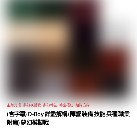
主角光環
,
夢幻模擬戰
,
夢幻轉生
,
時空樞紐
,
組隊方向
(含字幕) D-Boy 詳盡解構 (陣營 裝備 技能 兵種 職業
附魔) 夢幻模擬戰