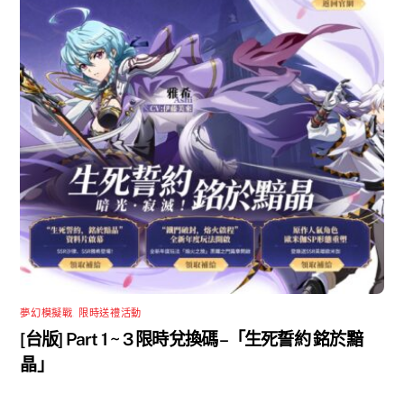
夢幻模擬戰
,
限時送禮活動
[台版] Part 1 ~ 3 限時兌換碼 –「生死誓約 銘於黯
晶」