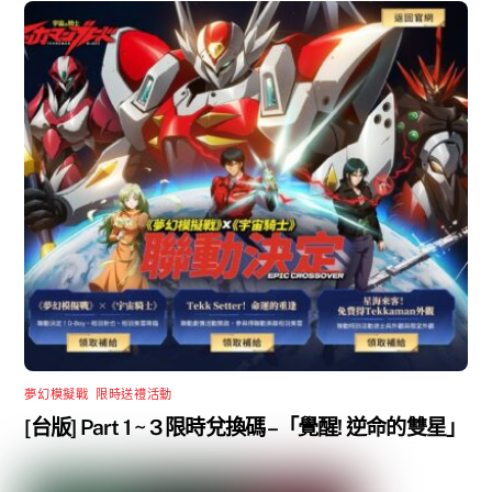
夢幻模擬戰
,
限時送禮活動
[台版] Part 1 ~ 3 限時兌換碼 –「覺醒! 逆命的雙星」