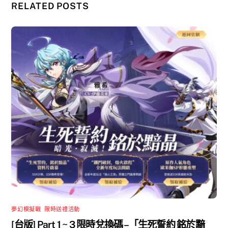
RELATED POSTS
夢幻模擬戰
,
限時送禮活動
[台版] Part 1 ~ 3 限時兌換碼 –「生死誓約 銘於黯