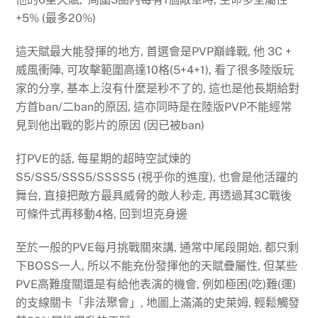
+5% (最多20%)
這天賦最大能發揮的地方, 首選會是PVP巔峰戰, 他 3C +
威風衝陣, 可攻擊範圍高達10格(5+4+1), 看了很多陸版玩
家的分享, 基本上沒有什麼是秒不了的, 這也是他長期給對
方首ban/二ban的原因, 這亦同時是在陸版PVP不能經常
見到他出戰的影片的原因 (因已被ban)
打PVE的話, 每星期的超時空試煉的
S5/SS5/SSS5/SSSS5 (視乎你的進度), 也會是他活躍的
舞台, 直接把敵方最具威脅的敵人秒走, 再透過其3C戰後
可條件式再移動4格, 回到坦克身邊
至於一般的PVE每月挑戰關來講, 通常中尾段開始, 都只剩
下BOSS一人, 所以不能充份發揮他的天賦疊屬性, 但某些
PVE高難度關還是有給他表演的機會, 例如極困(吃)難(運)
的支線關卡「非法聚會」, 地圖上滿滿的史萊姆, 輕鬆觸發