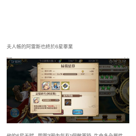
夫人帳的阿雷斯也終於6星畢業
他的6星天賦, 周圍3圈內每有1個敵軍時, 生命多全屬性