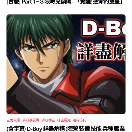
[台版] Part 1 ~ 3 限時兌換碼 –「覺醒! 逆命的雙星」
主角光環
,
夢幻模擬戰
,
夢幻轉生
,
時空樞紐
,
組隊方向
(含字幕) D-Boy 詳盡解構 (陣營 裝備 技能 兵種 職業