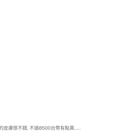
皮膚很不錯, 不過8500台幣有點貴…..