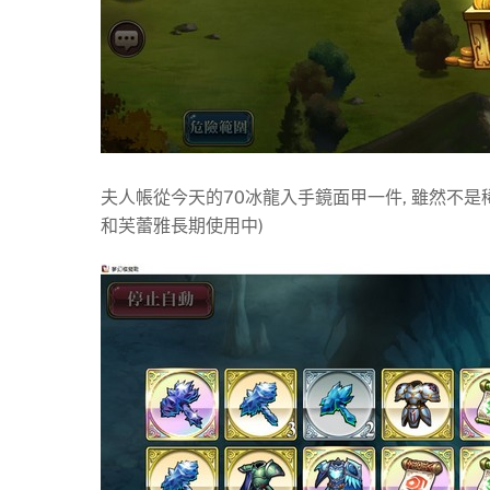
夫人帳從今天的70冰龍入手鏡面甲一件, 雖然不是稀
和芙蕾雅長期使用中)