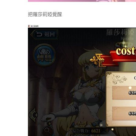
把羅莎莉婭覺醒