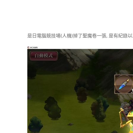
是日電腦競技場(人機)掉了聖魔卷一張, 是有紀錄以來,