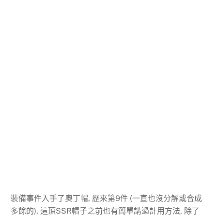
裝備事件入手了奧丁帽, 歷來第9件 (一直也沒分解或合成
多餘的), 這頂SSR帽子之前也有簡單講過計用方法, 除了