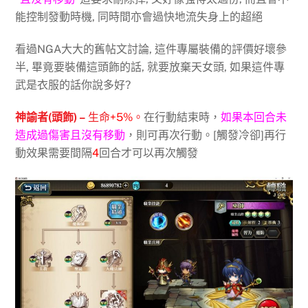
能控制發動時機, 同時間亦會過快地流失身上的超絕
看過NGA大大的舊帖文討論, 這件專屬裝備的評價好壞參
半, 畢竟要裝備這頭飾的話, 就要放棄天女頭, 如果這件專
武是衣服的話你說多好?
神諭者(頭飾) –
生命
+5%
。
在行動結束時，
如果本回合未
造成過傷害且沒有移動
，則可再次行動。[觸發冷卻]再行
動效果需要間隔
4
回合才可以再次觸發