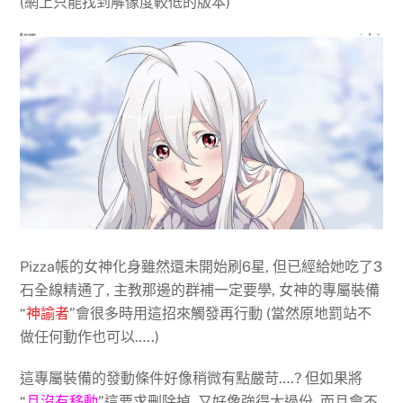
(網上只能找到解像度較低的版本)
Pizza帳的女神化身雖然還未開始刷6星, 但已經給她吃了3
石全線精通了, 主教那邊的群補一定要學, 女神的專屬裝備
“
神諭者
”會很多時用這招來觸發再行動 (當然原地罰站不
做任何動作也可以…..)
這專屬裝備的發動條件好像稍微有點嚴苛….? 但如果將
“
且沒有移動
”這要求刪除掉, 又好像強得太過份, 而且會不