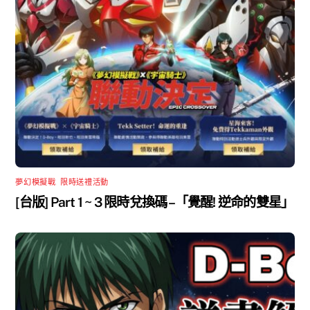
夢幻模擬戰
,
限時送禮活動
[台版] Part 1 ~ 3 限時兌換碼 –「覺醒! 逆命的雙星」