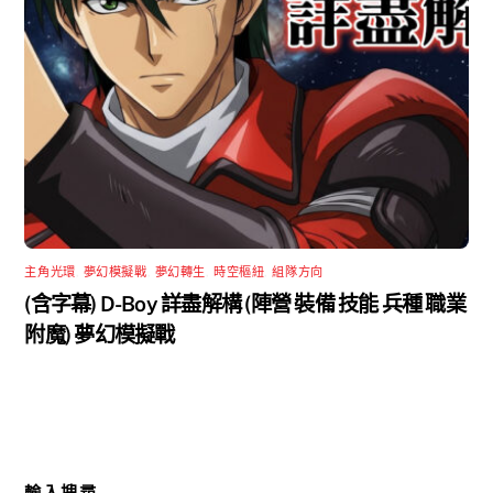
主角光環
,
夢幻模擬戰
,
夢幻轉生
,
時空樞紐
,
組隊方向
(含字幕) D-Boy 詳盡解構 (陣營 裝備 技能 兵種 職業
附魔) 夢幻模擬戰
輸入搜尋