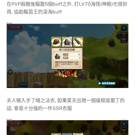
在PVP殺敵後驅散5個buff之外, 打LV70海怪(神殿)也很好
用, 協助驅茵王的深海buff
夫人帳入手了暗之法衣, 如果某天出現一個遠程版雷丁的
話, 會是十分強的一件SSR衣服