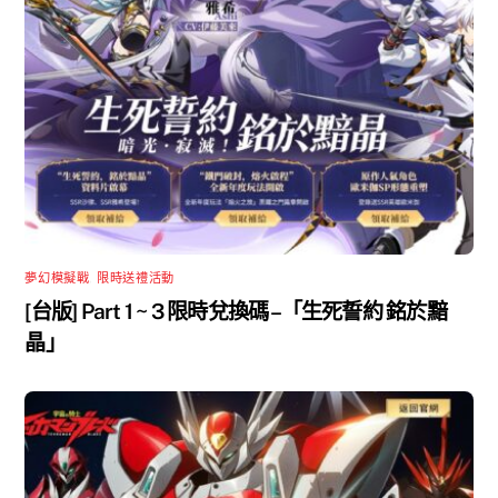
夢幻模擬戰
,
限時送禮活動
[台版] Part 1 ~ 3 限時兌換碼 –「生死誓約 銘於黯
晶」