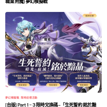
職業 附魔) 夢幻模擬戰
夢幻模擬戰
,
限時送禮活動
[台版] Part 1 ~ 3 限時兌換碼 –「生死誓約 銘於黯