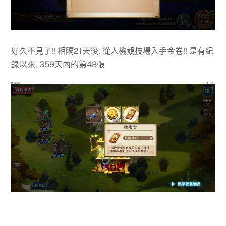
好久不見了!! 相隔21天後, 從人機競技場入手金卷!! 是有紀
錄以來, 359天內的第48張