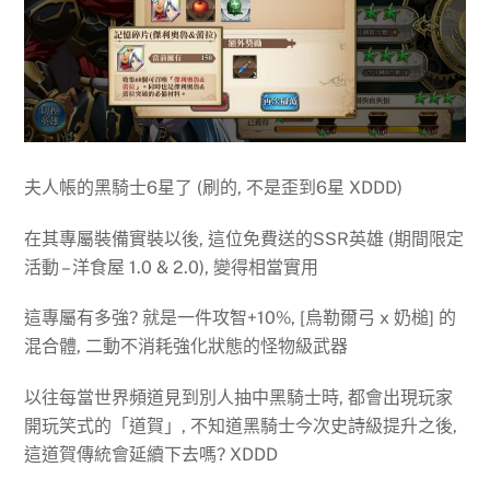
夫人帳的黑騎士6星了 (刷的, 不是歪到6星 XDDD)
在其專屬裝備實裝以後, 這位免費送的SSR英雄 (期間限定
活動 – 洋食屋 1.0 & 2.0), 變得相當實用
這專屬有多強? 就是一件攻智+10%, [烏勒爾弓 x 奶槌] 的
混合體, 二動不消耗強化狀態的怪物級武器
以往每當世界頻道見到別人抽中黑騎士時, 都會出現玩家
開玩笑式的「道賀」, 不知道黑騎士今次史詩級提升之後,
這道賀傳統會延續下去嗎? XDDD