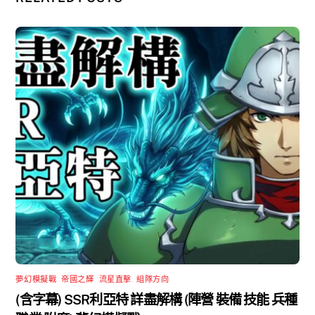
夢幻模擬戰
,
帝國之輝
,
流星直擊
,
組隊方向
(含字幕) SSR利亞特 詳盡解構 (陣營 裝備 技能 兵種