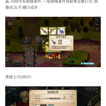
晶, 同時也有裝備事件, 一般裝備事件我都會全數打完, 裝
備(紅瓜子)積少成多
黑騎士150碎片!