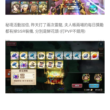
秘境活動加倍, 昨天打了兩次雷龍, 夫人帳兩場的每日獎勵
都有掉SSR裝備, 分別是鮮花頭 (打PVP不錯用)