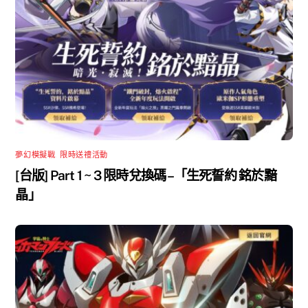
夢幻模擬戰
,
限時送禮活動
[台版] Part 1 ~ 3 限時兌換碼 –「生死誓約 銘於黯
晶」