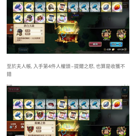
至於夫人帳, 入手第4件人權頭 – 提爾之怒, 也算是收獲不
錯