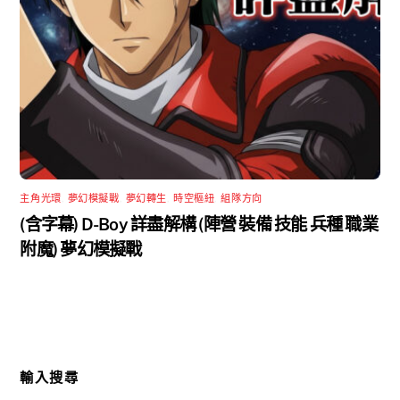
主角光環
,
夢幻模擬戰
,
夢幻轉生
,
時空樞紐
,
組隊方向
(含字幕) D-Boy 詳盡解構 (陣營 裝備 技能 兵種 職業
附魔) 夢幻模擬戰
輸入搜尋