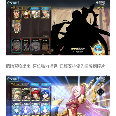
把她召喚出來, 這位強力坦克, 已經安排優先插隊刷碎片