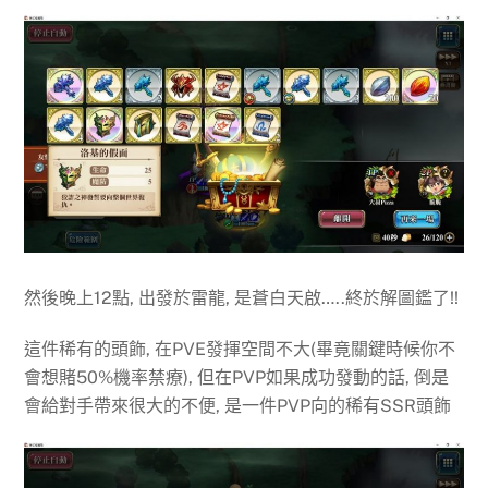
然後晚上12點, 出發於雷龍, 是蒼白天啟…..終於解圖鑑了!!
這件稀有的頭飾, 在PVE發揮空間不大(畢竟關鍵時候你不
會想賭50%機率禁療), 但在PVP如果成功發動的話, 倒是
會給對手帶來很大的不便, 是一件PVP向的稀有SSR頭飾