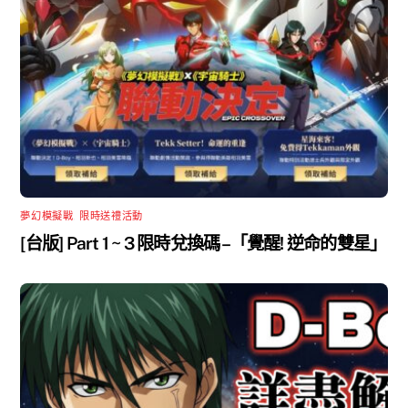
夢幻模擬戰
,
限時送禮活動
[台版] Part 1 ~ 3 限時兌換碼 –「覺醒! 逆命的雙星」