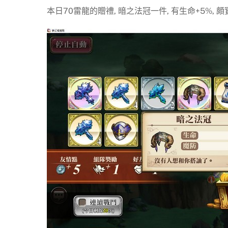
本日70雷龍的贈禮, 暗之法冠一件, 有生命+5%, 