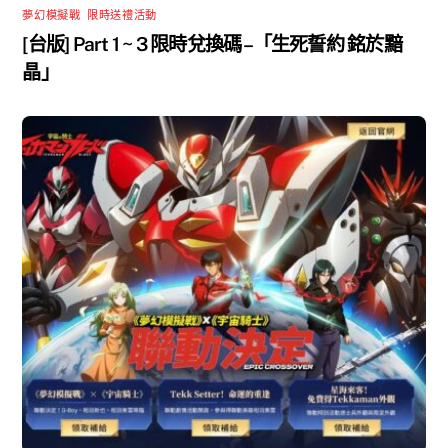
夢幻模擬戰
,
限時送禮活動
[台版] Part 1 ~ 3 限時兌換碼 –「生死誓約 銘於黯
晶」