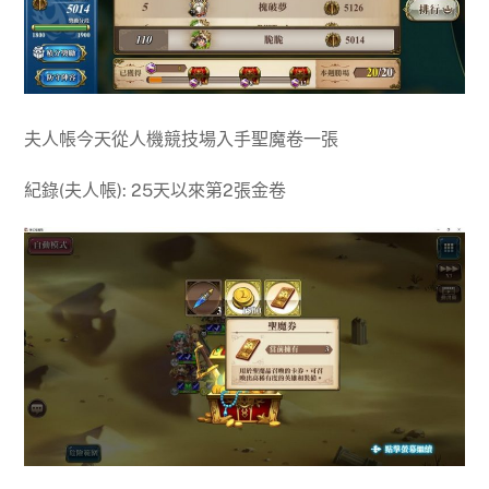
夫人帳今天從人機競技場入手聖魔卷一張
紀錄(夫人帳): 25天以來第2張金卷