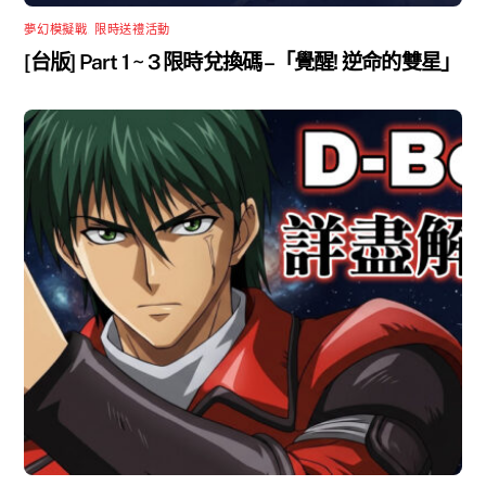
夢幻模擬戰
,
限時送禮活動
[台版] Part 1 ~ 3 限時兌換碼 –「覺醒! 逆命的雙星」