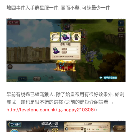
地圖事件入手群星服一件, 實而不華, 可練最少一件
早前有說過已練滿狼人, 除了給皇帝用有很好效果外, 給劍
部武一郎也是很不錯的選擇 (之前的簡短介紹請看 →
http://levelone.com.hk/lg-nopay210306/
)