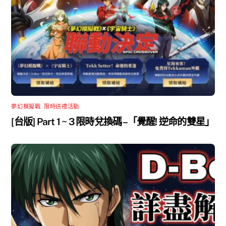
夢幻模擬戰
,
限時送禮活動
[台版] Part 1 ~ 3 限時兌換碼 –「覺醒! 逆命的雙星」