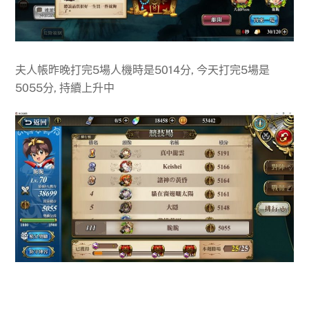
夫人帳昨晚打完5場人機時是5014分, 今天打完5場是
5055分, 持續上升中