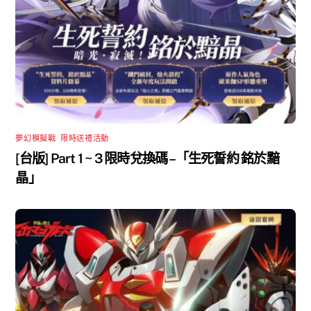
夢幻模擬戰
,
限時送禮活動
[台版] Part 1 ~ 3 限時兌換碼 –「生死誓約 銘於黯
晶」