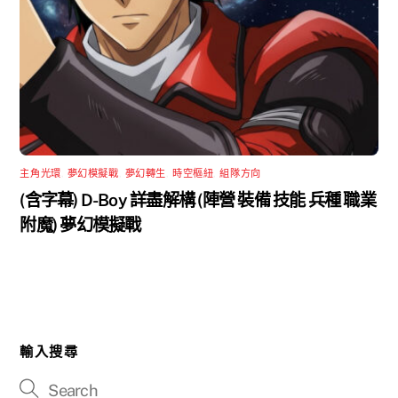
主角光環
,
夢幻模擬戰
,
夢幻轉生
,
時空樞紐
,
組隊方向
(含字幕) D-Boy 詳盡解構 (陣營 裝備 技能 兵種 職業
附魔) 夢幻模擬戰
輸入搜尋