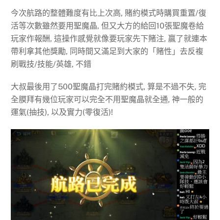
今次航路的整體難度有比上次高, 賭約模式時購買重置/復
活等次數雖然要用聖魔晶, 但又大方的給回10張聖魔卷給
玩家作報酬, 這操作感覺就像要玩家先下賭注, 贏了就連本
帶利拿其他獎勵, 同時間又滿足到大家的「賭性」去反複
刷戰技/技能/英雄, 不錯
大叔最後用了500聖魔晶打完賭約模式, 算是不過不失, 完
全膜拜有幾位玩家可以完全不用聖魔晶就全通, 神一般的
運氣(抽技), 以及實力(零復活)!