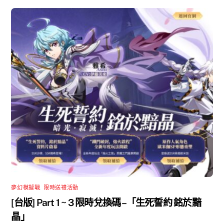
夢幻模擬戰
,
限時送禮活動
[台版] Part 1 ~ 3 限時兌換碼 –「生死誓約 銘於黯
晶」