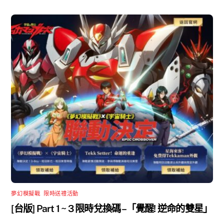
夢幻模擬戰
,
限時送禮活動
[台版] Part 1 ~ 3 限時兌換碼 –「覺醒! 逆命的雙星」