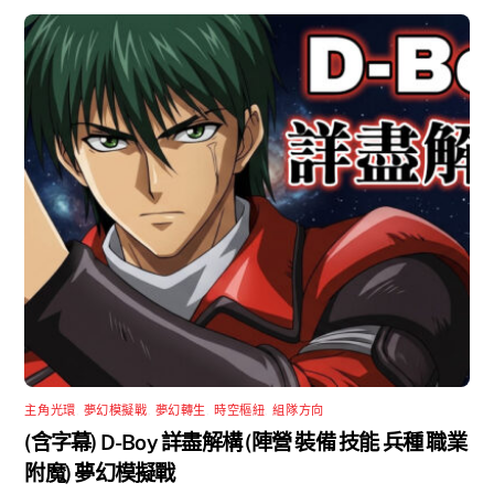
主角光環
,
夢幻模擬戰
,
夢幻轉生
,
時空樞紐
,
組隊方向
(含字幕) D-Boy 詳盡解構 (陣營 裝備 技能 兵種 職業
附魔) 夢幻模擬戰