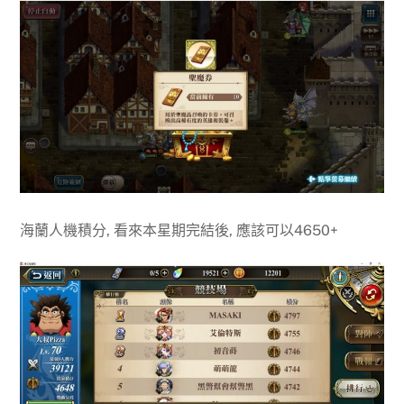
海蘭人機積分, 看來本星期完結後, 應該可以4650+