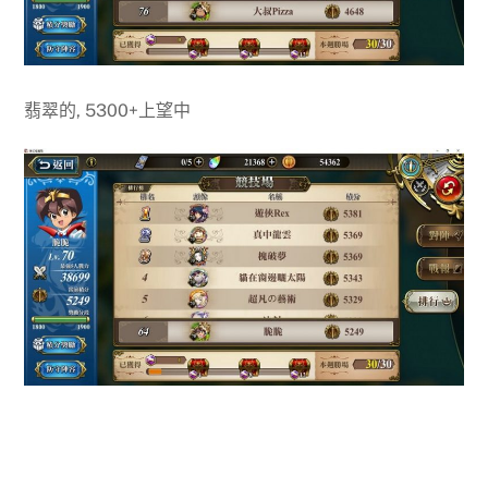
翡翠的, 5300+上望中