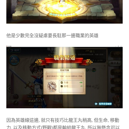
他是少數完全沒疑慮要長駐那一邊職業的英雄
因為英雄線這邊, 就只有技巧比龍王丸稍高, 但生命, 移動
力, 以及移動方式(野戰)都是輸給龍王丸, 所以無懸念可以