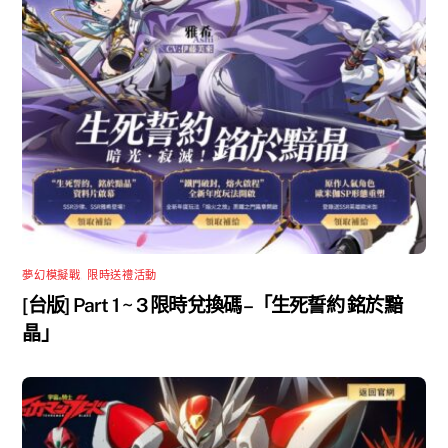
夢幻模擬戰
,
限時送禮活動
[台版] Part 1 ~ 3 限時兌換碼 –「生死誓約 銘於黯
晶」