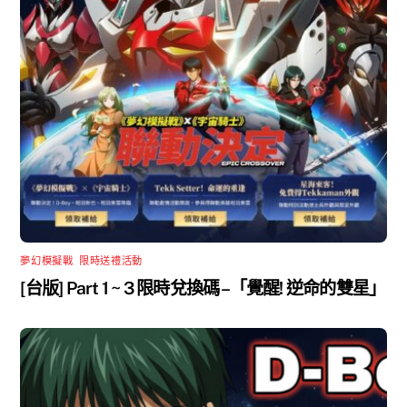
夢幻模擬戰
,
限時送禮活動
[台版] Part 1 ~ 3 限時兌換碼 –「覺醒! 逆命的雙星」