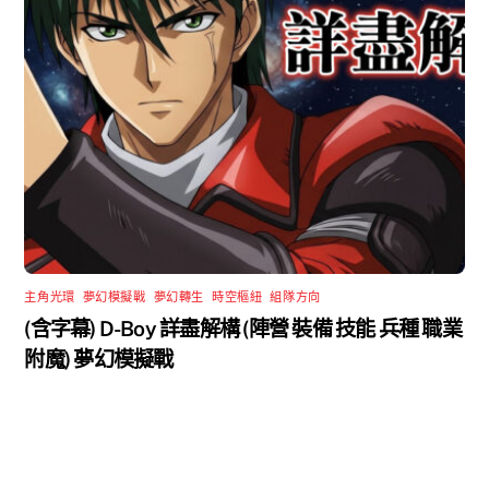
主角光環
,
夢幻模擬戰
,
夢幻轉生
,
時空樞紐
,
組隊方向
(含字幕) D-Boy 詳盡解構 (陣營 裝備 技能 兵種 職業
附魔) 夢幻模擬戰