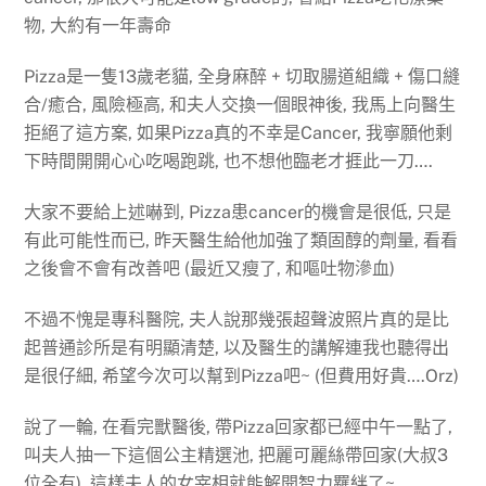
物, 大約有一年壽命
Pizza是一隻13歲老貓, 全身麻醉 + 切取腸道組織 + 傷口縫
合/癒合, 風險極高, 和夫人交換一個眼神後, 我馬上向醫生
拒絕了這方案, 如果Pizza真的不幸是Cancer, 我寧願他剩
下時間開開心心吃喝跑跳, 也不想他臨老才捱此一刀….
大家不要給上述嚇到, Pizza患cancer的機會是很低, 只是
有此可能性而已, 昨天醫生給他加強了類固醇的劑量, 看看
之後會不會有改善吧 (最近又瘦了, 和嘔吐物滲血)
不過不愧是專科醫院, 夫人說那幾張超聲波照片真的是比
起普通診所是有明顯清楚, 以及醫生的講解連我也聽得出
是很仔細, 希望今次可以幫到Pizza吧~ (但費用好貴….Orz)
說了一輪, 在看完獸醫後, 帶Pizza回家都已經中午一點了,
叫夫人抽一下這個公主精選池, 把麗可麗絲帶回家(大叔3
位全有), 這樣夫人的女宰相就能解開智力羈絆了~