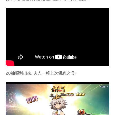
20抽順利出來, 夫人一報上次保底之恨~