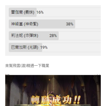
來幫飛雲(渡)精通一下職業