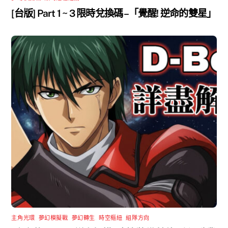
[台版] Part 1 ~ 3 限時兌換碼 –「覺醒! 逆命的雙星」
主角光環
,
夢幻模擬戰
,
夢幻轉生
,
時空樞紐
,
組隊方向