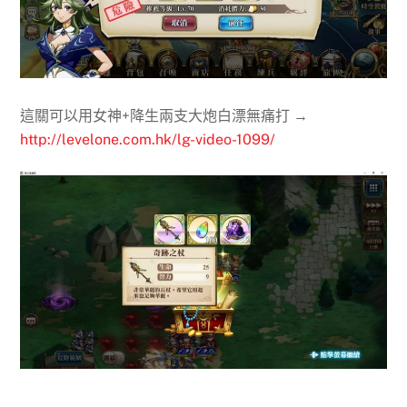
這關可以用女神+降生兩支大炮白漂無痛打 →
http://levelone.com.hk/lg-video-1099/