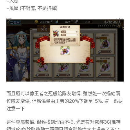
– 大樹
– 風壓 (不對應, 不是指揮)
而且還可以像王者之冠般給隊友增傷, 雖然能一次過給兩
位隊友增傷, 但增傷量由王者的20%下調至15%, 這一點要
注意一下
這件專屬裝備, 很難找到理由不換, 光是提升露娜3C[風神
領域]的免除降移動力範圍已經令戰略性大大提高了不少