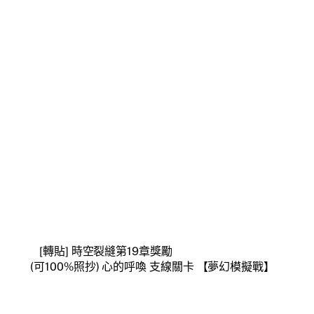
[轉貼] 時空裂縫第19章獎勵
(可100%照抄) 心的呼喚 支線關卡 【夢幻模擬戰】