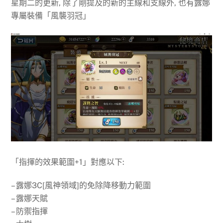
星期二的更新, 除了剛提及的新的主線和支線外, 也有露娜
專屬裝備「風襲羽冠」
「指揮的效果範圍+1」對應以下:
– 露娜3C[風神領域]的免除降移動力範圍
– 露娜天賦
– 防禦指揮