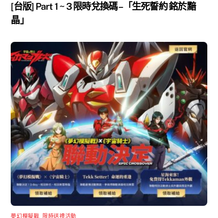
[台版] Part 1 ~ 3 限時兌換碼 –「生死誓約 銘於黯
晶」
夢幻模擬戰
,
限時送禮活動