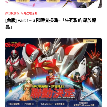
夢幻模擬戰
,
限時送禮活動
[台版] Part 1 ~ 3 限時兌換碼 –「生死誓約 銘於黯
晶」