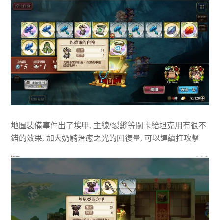
地圖裝備事件出了埃甲, 主線/裂縫等關卡給坦克用有很不
錯的效果, 加大奶騎治癒之光的回復量, 可以連續扛攻擊