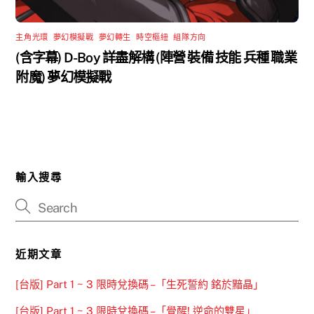
主角光環
,
夢幻模擬戰
,
夢幻轉生
,
時空樞紐
,
組隊方向
(含字幕) D-Boy 詳盡解構 (陣營 裝備 技能 兵種 職業
附魔) 夢幻模擬戰
輸入搜尋
近期文章
[台版] Part 1 ~ 3 限時兌換碼 –「生死誓約 銘於黯晶」
[台版] Part 1 ~ 3 限時兌換碼 –「覺醒! 逆命的雙星」