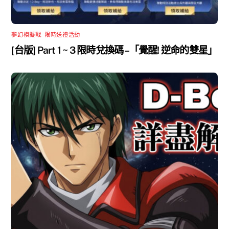
夢幻模擬戰
,
限時送禮活動
[台版] Part 1 ~ 3 限時兌換碼 –「覺醒! 逆命的雙星」