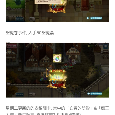
聖魔卷事件, 入手50聖魔晶
星期二更新的的支線關卡, 當中的「亡者的陰影」&「魔王
入侵」難度頗高, 直逼挑戰3 & 挑戰4的級別