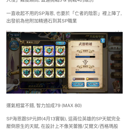
一直收起不用的SP海恩, 也要於「亡者的陰影」裡上陣了,
出發前為他附加精通石到其SP職業
運氣相當不錯, 智力加成79 (MAX 80)
SP海恩跟SP元帥(4月13實裝), 這兩位英雄的SP天賦完全
壓倒原生的天賦, 在設計上不像芙蕾雅/艾爾文/西格瑪般