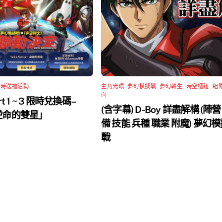
限時送禮活動
主角光環
,
夢幻模擬戰
,
夢幻轉生
,
時空樞紐
,
組
向
rt 1 ~ 3 限時兌換碼 –
(含字幕) D-Boy 詳盡解構 (陣營
 逆命的雙星」
備 技能 兵種 職業 附魔) 夢幻
戰