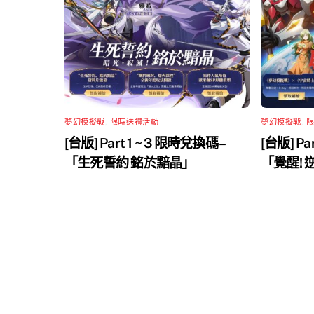
夢幻模擬戰
,
限時送禮活動
夢幻模擬戰
,
[台版] Part 1 ~ 3 限時兌換碼 –
[台版] Pa
「生死誓約 銘於黯晶」
「覺醒!