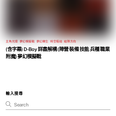
主角光環
,
夢幻模擬戰
,
夢幻轉生
,
時空樞紐
,
組隊方向
(含字幕) D-Boy 詳盡解構 (陣營 裝備 技能 兵種 職業
附魔) 夢幻模擬戰
輸入搜尋