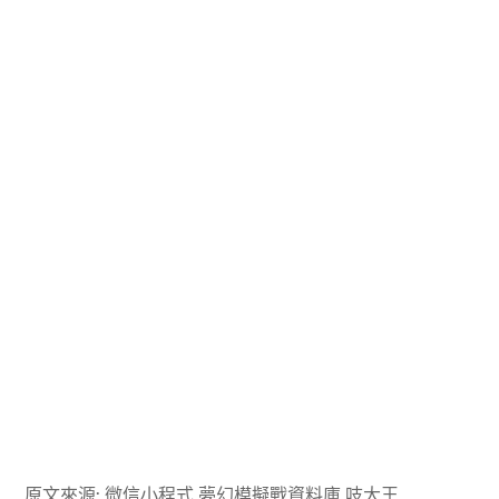
原文來源: 微信小程式 夢幻模擬戰資料庫 吱大王