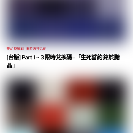
夢幻模擬戰
,
限時送禮活動
[台版] Part 1 ~ 3 限時兌換碼 –「生死誓約 銘於黯
晶」