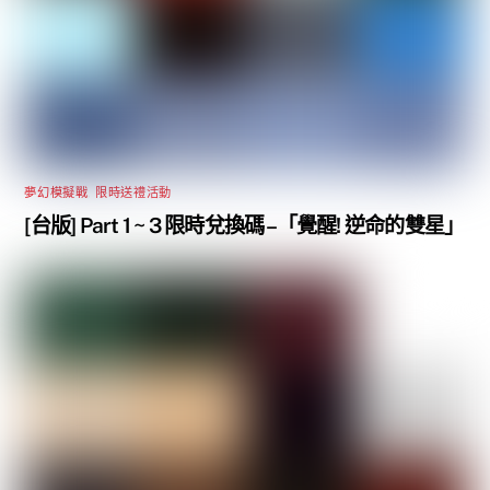
夢幻模擬戰
,
限時送禮活動
[台版] Part 1 ~ 3 限時兌換碼 –「覺醒! 逆命的雙星」