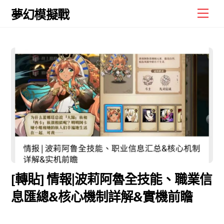
Skip
Men
夢幻模擬戰
to
content
[轉貼] 情報|波莉阿魯全技能、職業信
息匯總&核心機制詳解&實機前瞻