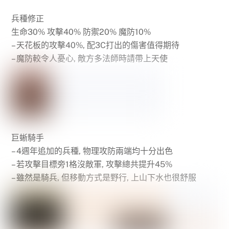
兵種修正
生命30% 攻擊40% 防禦20% 魔防10%
– 天花板的攻擊40%, 配3C打出的傷害值得期待
– 魔防較令人憂心, 敵方多法師時請帶上天使
巨蜥騎手
– 4週年追加的兵種, 物理攻防兩端均十分出色
– 若攻擊目標旁1格沒敵軍, 攻擊總共提升45%
– 雖然是騎兵, 但移動方式是野行, 上山下水也很舒服