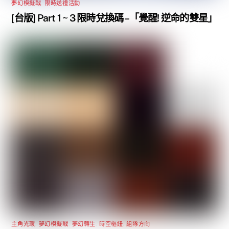
夢幻模擬戰
,
限時送禮活動
[台版] Part 1 ~ 3 限時兌換碼 –「覺醒! 逆命的雙星」
主角光環
,
夢幻模擬戰
,
夢幻轉生
,
時空樞紐
,
組隊方向