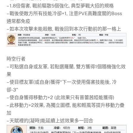
– 1.8倍傷害, 戰前驅散5個強化, 典型夢戰大招的規格
– 戰後使敵方所有技能冷卻+1, 注意PVE高難度關的Boss
通常都免疫
– 如本次攻擊未能殺敵, 戰後回到本次行動前的那一格上
時空行者
– 可點選自身或友軍, 若點選羅蘭, 雙方獲得1個隨機強化效
果
– 使目標友軍(或自身)獲得“下一次使用傷害技能後, 冷
卻-3”
– 使自身獲得移動力+2 (此效果只有普蕾茜婭能獲得)
– 此移動力+2效果, 為獨立圖標, 能和輕風等提升移動力疊
加
– 天賦裡的[凝時]能延續上述效果多一回合