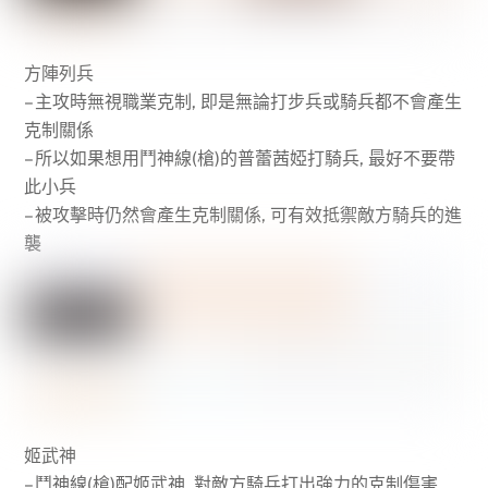
方陣列兵
– 主攻時無視職業克制, 即是無論打步兵或騎兵都不會產生
克制關係
– 所以如果想用鬥神線(槍)的普蕾茜婭打騎兵, 最好不要帶
此小兵
– 被攻擊時仍然會產生克制關係, 可有效抵禦敵方騎兵的進
襲
姬武神
– 鬥神線(槍)配姬武神, 對敵方騎兵打出強力的克制傷害