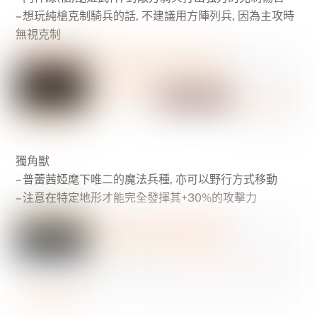
– 想玩純槍克制騎兵的話, 不建議用方陣列兵, 因為主攻時
無視克制
獨角獸
– 普蕾茜婭麾下唯二的魔法兵種, 亦可以野行方式移動
– 注意在特定地形才能完全發揮其+30%的攻擊力