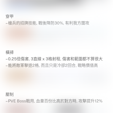
穿甲
– 槍兵的招牌技能, 戰後降防30%, 有利我方圍攻
橫掃
– 0.25倍傷害, 3直線 x 3格射程, 傷害和範圍都不算很大
– 能將敵軍擊退2格, 而且只是冷卻2回合, 戰略價值高
壓制
– PVE Boss戰用, 血量百份比高於對方時, 攻擊提升12%