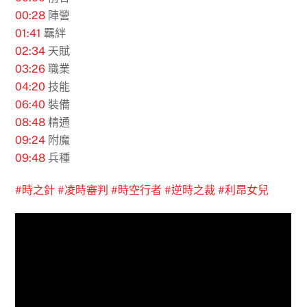
00:28
陣營
01:41
羈絆
02:34
天賦
03:26
職業
04:20
技能
06:40
裝備
08:48
精通
09:24
附魔
09:48
兵種
#時之針
#凌時審判
#時空行者
#逆時之裁
#利昂女兒