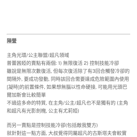
陣營
主角光環/公主聯盟/超凡領域
普蕾茜婭的賣點有兩個: 1) 無限復活 2) 控制技能冷卻
雖說是無限次數復活, 但每次復活除了有3回合觸發冷卻的
間隔外, 要成功發動, 同時該回合需要達成危險範圍內使用
[凝時]的前置條件, 如果想無腦以性命硬接, 可能用光頭巴
爾加斯會比較簡單
不過這多命的特質, 在主角/公主/超凡也不是獨有的 (主角
和超凡有光影劍魄, 公主有尤莉婭)
而另一賣點是控制技能冷卻(包括敵我雙方)
就針對這一點方面, 大叔覺得同屬超凡的古斯塔夫會較實