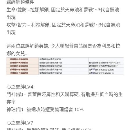
羈絆解鎖條件
生命/雙防 – 拉娜解鎖, 固定於天命池和夢戰1~3代自選池
出現
攻擊/智力 – 利昂解鎖, 固定於天命池和夢戰1~3代自選池
出現
這兩位羈絆解鎖英雄, 令人聯想普蕾茜婭是否為利昂和拉
娜的女兒…
心之羈絆LV4
鬥神(槍) – 普蕾茜婭屬性和天賦算硬, 有助提升低血時的生
存率
神珀(僧) – 被遠攻時遭受物理傷害-10%
心之羈絆LV7