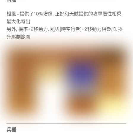
附魔
輕風 – 提供了10%增傷, 正好和天賦提供的攻擊屬性相乘,
最大化輸出
另外, 機率+2移動力, 能與[時空行者]+2移動力相疊加, 提
升壓制範圍
兵種