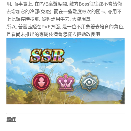
用, 而事實上, 在PVE高難度關, 敵方Boss往往都不會給你
去增加它的冷卻(免疫), 而在一些難度較次的關卡, 亦用不
上此類控時技能, 殺雞焉用牛刀, 大費周章
所以, 普蕾茜婭在PVE方面, 是一位不用急著去培育的角色,
且看尚未推出的專屬裝備會怎樣去把她改良吧
羈絆