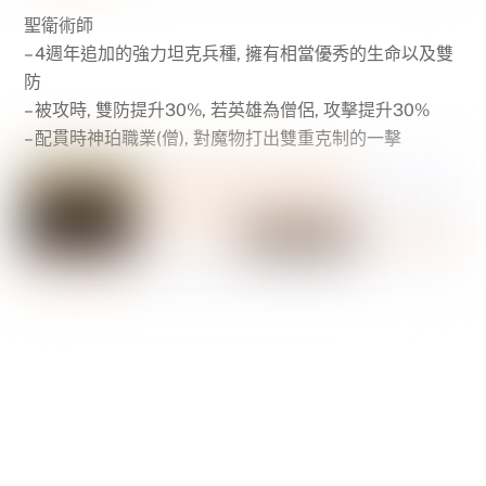
聖衛術師
– 4週年追加的強力坦克兵種, 擁有相當優秀的生命以及雙
防
– 被攻時, 雙防提升30%, 若英雄為僧侶, 攻擊提升30%
– 配貫時神珀職業(僧), 對魔物打出雙重克制的一擊