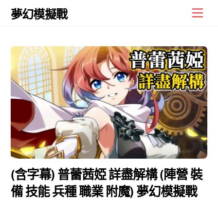
Skip
Men
夢幻模擬戰
to
content
(含字幕) 普蕾茜婭 詳盡解構 (陣營 裝
備 技能 兵種 職業 附魔) 夢幻模擬戰