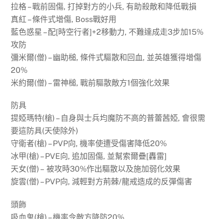
拉格 – 戰前固傷, 打掉對方的小兵, 有助殺敵和降低戰損
真紅 – 條件式增傷, Boss戰好用
藍色惑星 – 配[時空行者]+2移動力, 不難達成走3步加15%
攻防
彌米爾(僧) – 幽助槌, 條件式驅散和回血, 並英雄獲得增傷
20%
米約爾(僧) – 雷神槌, 戰前驅散敵方1個強化效果
防具
提婭瑪特(槍) – 自身與士兵均魔防不高的普蕾茜婭, 會很需
要這防具(天使除外)
守衛者(槍) – PVP向, 機率使遭受傷害降低20%
冰甲(槍) – PVE向, 追加固傷, 並幫索爾疊[轟雷]
天女(僧) – 被攻時30%作出驅散以及施加弱化效果
旋雲(僧) – PVP向, 減輕對方荊棘/龍戒造成的反彈傷害
頭飾
吸血鬼(槍) – 機率令敵方降防20%