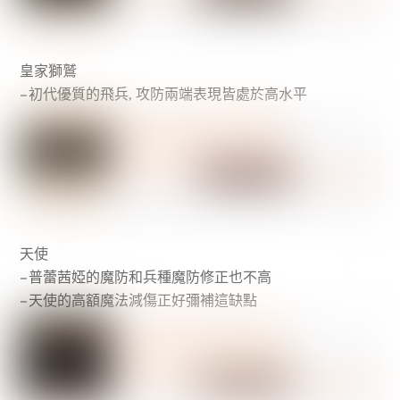
皇家獅鷲
– 初代優質的飛兵, 攻防兩端表現皆處於高水平
天使
– 普蕾茜婭的魔防和兵種魔防修正也不高
– 天使的高額魔法減傷正好彌補這缺點