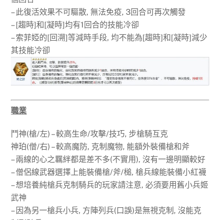
– 此復活效果不可驅散, 無法免疫, 3回合可再次觸發
– [趨時]和[凝時]均有1回合的技能冷卻
– 索菲婭的[回溯]等減時手段, 均不能為[趨時]和[凝時]減少
其技能冷卻
職業
鬥神(槍/左) – 較高生命/攻擊/技巧, 步槍騎互克
神珀(僧/右) – 較高魔防, 克制魔物, 能額外裝備槍和斧
– 兩線的心之羈絆都是差不多(不實用), 沒有一邊明顯較好
– 僧侶線武器選擇上能裝備槍/斧/槌, 槍兵線能裝備小紅襪
– 想培養純槍兵克制騎兵的玩家請注意, 必須要用舊小兵姬
武神
– 因為另一槍兵小兵, 方陣列兵(口誤)是無視克制, 沒能克