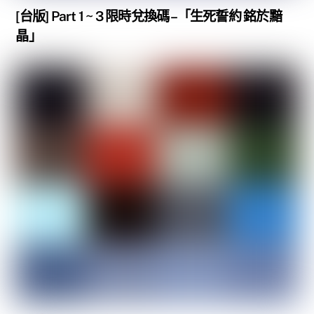
[台版] Part 1 ~ 3 限時兌換碼 –「生死誓約 銘於黯
晶」