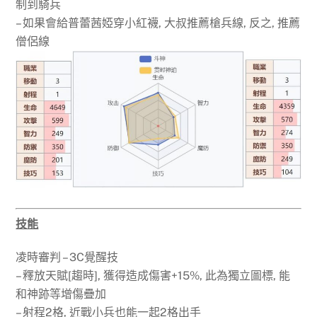
制到騎兵
– 如果會給普蕾茜婭穿小紅襪, 大叔推薦槍兵線, 反之, 推薦
僧侶線
技能
凌時審判 – 3C覺醒技
– 釋放天賦[趨時], 獲得造成傷害+15%, 此為獨立圖標, 能
和神跡等增傷疊加
– 射程2格, 近戰小兵也能一起2格出手