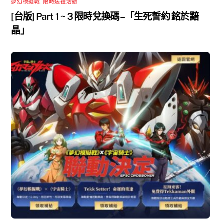
夢幻模擬戰
,
限時送禮活動
[台版] Part 1 ~ 3 限時兌換碼 –「生死誓約 銘於黯
晶」