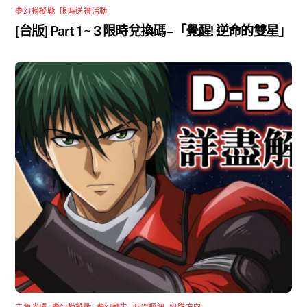
夢幻模擬戰
,
限時送禮活動
[台版] Part 1 ~ 3 限時兌換碼 –「覺醒! 逆命的雙星」