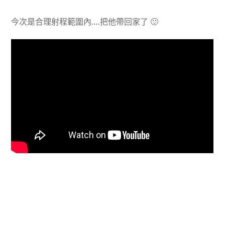
今次是合理射程範圍內….把他帶回家了 🙂