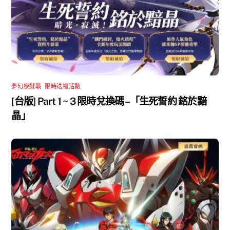
夢幻模擬戰
,
限時送禮活動
[台版] Part 1 ~ 3 限時兌換碼 –「生死誓約 銘於黯
晶」