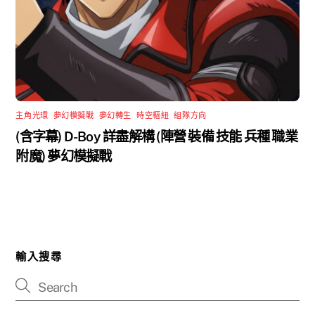
主角光環
,
夢幻模擬戰
,
夢幻轉生
,
時空樞紐
,
組隊方向
(含字幕) D-Boy 詳盡解構 (陣營 裝備 技能 兵種 職業
附魔) 夢幻模擬戰
輸入搜尋