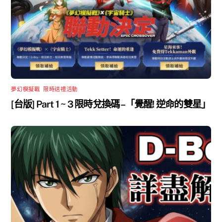
夢幻模擬戰
,
限時送禮活動
[台版] Part 1 ~ 3 限時兌換碼 –「覺醒! 逆命的雙星」