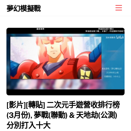
Skip
Men
夢幻模擬戰
to
content
[影片][轉貼] 二次元手遊營收排行榜
(3月份), 夢戰(聯動) & 天地劫(公測)
分別打入十大