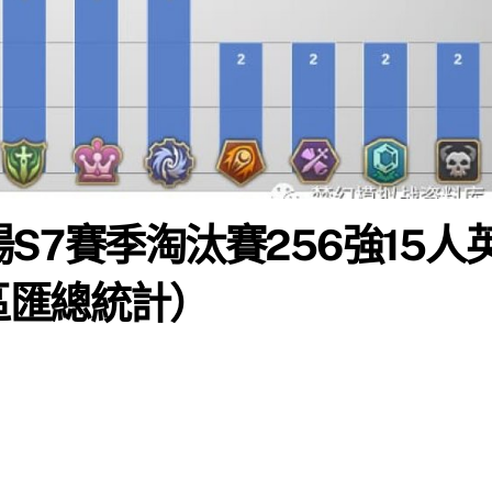
場S7賽季淘汰賽256強15人
區匯總統計）