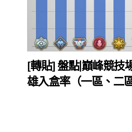
[轉貼] 盤點|巔峰競技
雄入盒率（一區、二