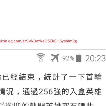
weixin.qq.com/s/SVkBeYkeO5EkEH5yshlm2g