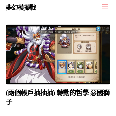
Skip
Men
夢幻模擬戰
to
content
(兩個帳戶抽抽抽) 轉動的哲學 惡國獅
子