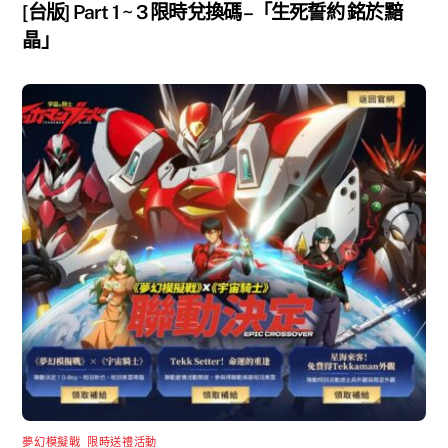
[台版] Part 1 ~ 3 限時兌換碼 –「生死誓約 銘於黯
晶」
夢幻模擬戰
,
限時送禮活動