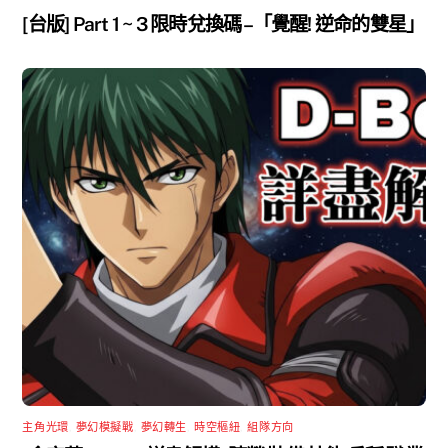
[台版] Part 1 ~ 3 限時兌換碼 –「覺醒! 逆命的雙星」
主角光環
,
夢幻模擬戰
,
夢幻轉生
,
時空樞紐
,
組隊方向