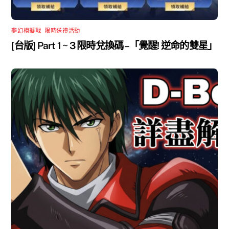
夢幻模擬戰
,
限時送禮活動
[台版] Part 1 ~ 3 限時兌換碼 –「覺醒! 逆命的雙星」