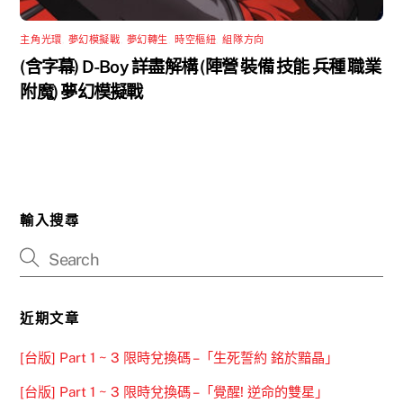
主角光環
,
夢幻模擬戰
,
夢幻轉生
,
時空樞紐
,
組隊方向
(含字幕) D-Boy 詳盡解構 (陣營 裝備 技能 兵種 職業
附魔) 夢幻模擬戰
輸入搜尋
近期文章
[台版] Part 1 ~ 3 限時兌換碼 –「生死誓約 銘於黯晶」
[台版] Part 1 ~ 3 限時兌換碼 –「覺醒! 逆命的雙星」