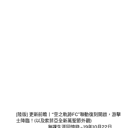
[陸版] 更新前瞻丨“空之軌跡FC”聯動復刻開啟，游擊
士降臨！(以及索菲亞全新萬聖節外觀)
無課生涯回憶錄 – 19年10月22日