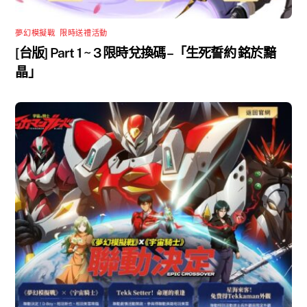
夢幻模擬戰
,
限時送禮活動
[台版] Part 1 ~ 3 限時兌換碼 –「生死誓約 銘於黯
晶」