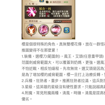
櫻是個很特殊的角色，真無雙櫻花傳，放在一群怪
推圖變得不在那麼累！
1.裝備，選櫻刀(範圍劍)，風王，艾頭(任意重甲
范圍劍威脅範圍大，可以覆蓋到奶媽，更強。選風
不怕近戰，相反怕遠程，先攻無效。選艾頭是因為
是為了增加櫻的威脅範圍，櫻一旦打上治療反轉，對
2.兵種，狂熱者，重步。推薦狂熱者拉滿，這兵
3.星級，這英雄的星級沒有硬性要求，只能說越高
4.附魔，常見附魔兩種，清風，時鐘。清風是提
優劣。