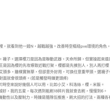
裡，就看到他一錘N，越戰越強。改善時空樞紐pve環境的角色
頭)，襪子。選擇櫻刀是因為是聯動武器，天命所歸，但實操起來還
王是因為櫻的先攻導致近戰打架，櫻都是先揍別人，別人再打櫻
艾頭多，雖樸實無華，但卻意外好用，可換任意重甲頭。選襪子
面就會很頭疼。(若是觸發時鐘更頭疼)
對於時空來說好幾個人可以用，比如小艾，科洛絲，櫻，米飯。
越好，我的五星，每次遇到能刷18碎片我就會去刷，慢慢到6。
高機動性以及壓制力，時鐘是隨隊伍推進，刷大招的打法，兩種各