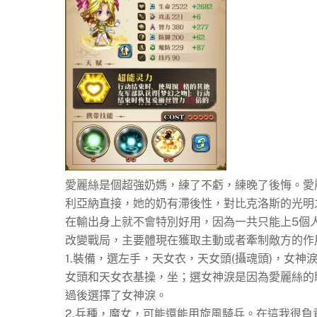
愛麗絲是個超強奶媽，練了不虧，練晚了後悔。愛
利亞納直接，她的奶有滯後性，對比克洛斯的光明
在輸出身上就不會特別好用，因為一共只能上5個
改變戰局，主要體現在獲取主動或者牽制敵方的作
1.裝備，選左手，天女衣，天女頭(攝魂頭)，女神淚
女頭和天女衣基操，坐；選女神淚是因為愛麗絲的
過後選擇了女神淚。
2.兵種，魔女，可能還能用旋風騎兵。在這我很負