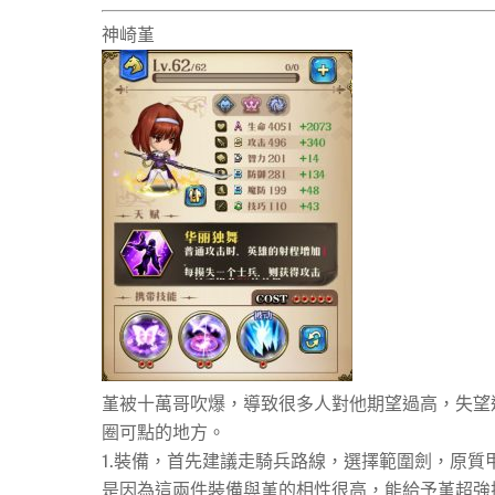
神崎堇
堇被十萬哥吹爆，導致很多人對他期望過高，失望
圈可點的地方。
1.裝備，首先建議走騎兵路線，選擇範圍劍，原質
是因為這兩件裝備與堇的相性很高，能給予堇超強