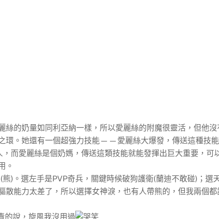
麗絲的奶量如同利亞納一樣，所以愛麗絲的附魔很靈活，但他沒
之環。她還有一個超強力技能——愛麗絲大爆發，傳送這種技能
人，而愛麗絲是個奶媽，傳送這類技能就能發揮出巨大重要，可
用。
(熊)。選左手是PVP奇兵，關鍵時候破狗護衛(蘭迪不敢碰)；選
驅散能力太差了，所以選擇女神淚，也有人帶熊的，但我兩個都
責的說，旋風我沒用過