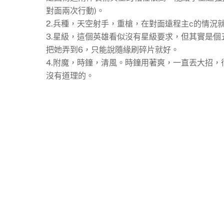
對面兩次行動)。
2.兵種，天空射手，重槍，在對面遠程主c的情況
3.星級，這個英雄看似沒有星級要求，但其實是
把她弄到6，只能說隨緣刷碎片就好。
4.附魔，時鐘，清風。時鐘用著爽，一直丟大招
沒有道理的。