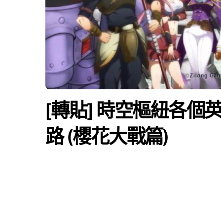
[轉貼] 時空樞紐各
路 (櫻花大戰篇)