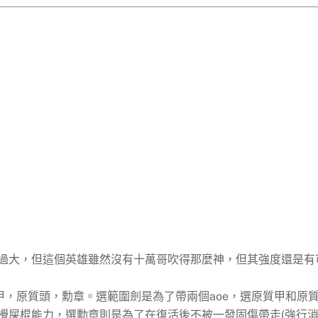
過大，但這個英雄雖然沒有十萬哥吹得那麼神，但其強度還是有
甲，原質頭，勳章。選範圍劍是為了帶兩個aoe，選原質甲和原
攪屎棍能力，選勳章則是為了在復活後不被一發固傷帶走(強行