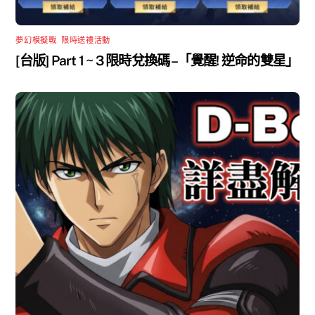
夢幻模擬戰
,
限時送禮活動
[台版] Part 1 ~ 3 限時兌換碼 –「覺醒! 逆命的雙星」