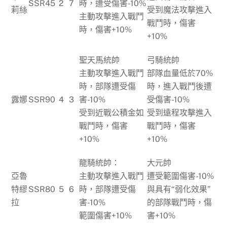
SSR
45
2
7
時，遭受傷害-10%
莉絲
受到魔法攻擊進入
主動攻擊進入戰鬥
戰鬥時，傷害
時，傷害+10%
+10%
聖天馬統帥
弓騎統帥
主動攻擊進入戰鬥
部隊血量低於70%
時，部隊遭受傷
時，進入戰鬥後遭
露娜
SSR
90
4
3
害-10%
受傷害-10%
受到近戰公積金如
受到遠程攻擊進入
戰鬥時，傷害
戰鬥時，傷害
+10%
+10%
龍騎統帥：
大元帥
亞魯
主動攻擊進入戰鬥
遭受範圍傷害-10%
特繆
SSR
80
5
6
時，部隊遭受傷
與具有“弱化效果”
拉
害-10%
的部隊戰鬥時，傷
範圍傷害+10%
害+10%