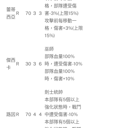
格，部隊遭受傷
蕾蒂
R
70
3
3
害-3%(上限15%)
西亞
攻擊前每移動一
格，傷害+3%(上限
15%)
巫師
部隊血量100%
傑西
R
30
3
6
時，遭受傷害-10%
卡
部隊血量100%
時，傷害+10%
劍士統帥
本部隊有5個以上
強化狀態時，戰鬥
路因
R
70
4
4
中遭受傷害-10%
本部隊有5個以上