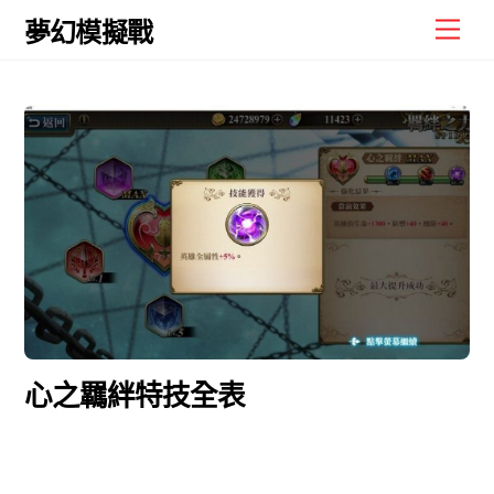
Skip
Men
夢幻模擬戰
to
content
心之羈絆特技全表