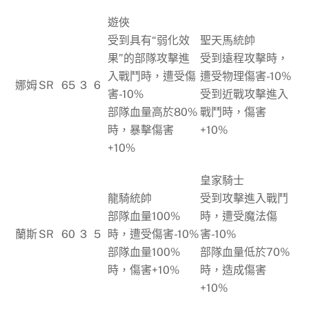
遊俠
受到具有“弱化效
聖天馬統帥
果”的部隊攻擊進
受到遠程攻擊時，
入戰鬥時，遭受傷
遭受物理傷害-10%
娜姆
SR
65
3
6
害-10%
受到近戰攻擊進入
部隊血量高於80%
戰鬥時，傷害
時，暴擊傷害
+10%
+10%
皇家騎士
龍騎統帥
受到攻擊進入戰鬥
部隊血量100%
時，遭受魔法傷
蘭斯
SR
60
3
5
時，遭受傷害-10%
害-10%
部隊血量100%
部隊血量低於70%
時，傷害+10%
時，造成傷害
+10%