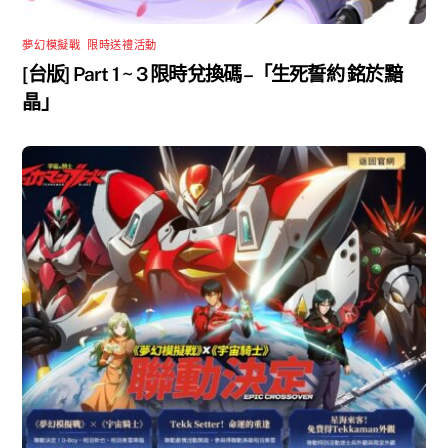
夢幻模擬戰
,
限時送禮活動
[台版] Part 1 ~ 3 限時兌換碼 –「生死誓約 銘於黯
晶」