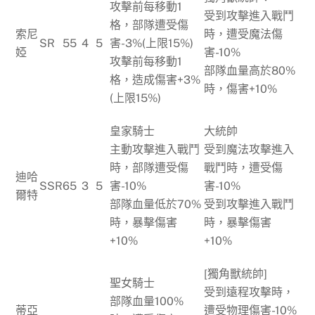
攻擊前每移動1
受到攻擊進入戰鬥
格，部隊遭受傷
索尼
時，遭受魔法傷
SR
55
4
5
害-3%(上限15%)
婭
害-10%
攻擊前每移動1
部隊血量高於80%
格，造成傷害+3%
時，傷害+10%
(上限15%)
皇家騎士
大統帥
主動攻擊進入戰鬥
受到魔法攻擊進入
時，部隊遭受傷
戰鬥時，遭受傷
迪哈
SSR
65
3
5
害-10%
害-10%
爾特
部隊血量低於70%
受到攻擊進入戰鬥
時，暴擊傷害
時，暴擊傷害
+10%
+10%
[獨角獸統帥]
聖女騎士
受到遠程攻擊時，
部隊血量100%
蒂亞
遭受物理傷害-10%