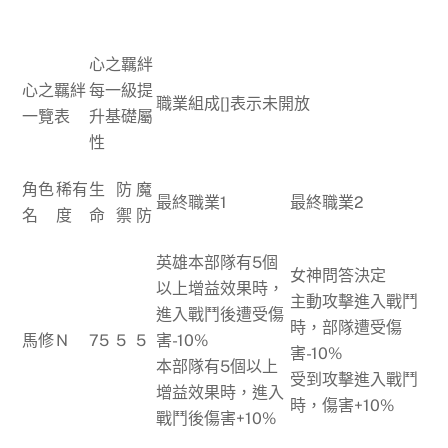
心之羈絆
心之羈絆
每一級提
職業組成[]表示未開放
一覽表
升基礎屬
性
角色
稀有
生
防
魔
最終職業1
最終職業2
名
度
命
禦
防
英雄本部隊有5個
女神問答決定
以上增益效果時，
主動攻擊進入戰鬥
進入戰鬥後遭受傷
時，部隊遭受傷
馬修
N
75
5
5
害-10%
害-10%
本部隊有5個以上
受到攻擊進入戰鬥
增益效果時，進入
時，傷害+10%
戰鬥後傷害+10%