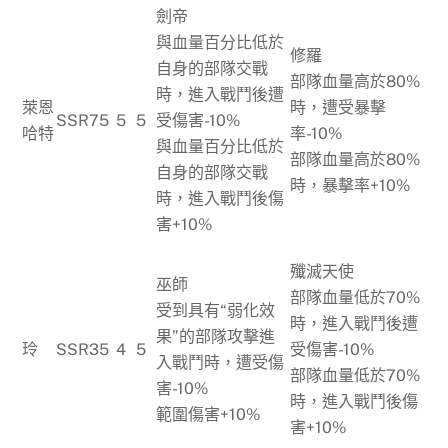
劍帝
與血量百分比低於
修羅
自身的部隊交戰
部隊血量高於80%
時，進入戰鬥後遭
萊恩
時，遭受暴擊
SSR
75
5
5
受傷害-10%
哈特
率-10%
與血量百分比低於
部隊血量高於80%
自身的部隊交戰
時，暴擊率+10%
時，進入戰鬥後傷
害+10%
殲滅天使
巫師
部隊血量低於70%
受到具有“弱化效
時，進入戰鬥後遭
果”的部隊攻擊進
玲
SSR
35
4
5
受傷害-10%
入戰鬥時，遭受傷
部隊血量低於70%
害-10%
時，進入戰鬥後傷
範圍傷害+10%
害+10%