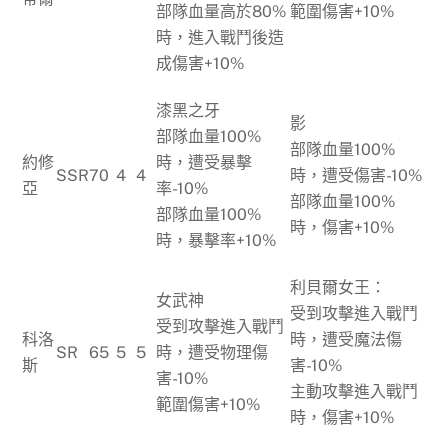
部隊血量高於80%
範圍傷害+10%
時，進入戰鬥後造
成傷害+10%
漆黑之牙
影
部隊血量100%
部隊血量100%
約修
時，遭受暴擊
SSR
70
4
4
時，遭受傷害-10%
亞
率-10%
部隊血量100%
部隊血量100%
時，傷害+10%
時，暴擊率+10%
利貝爾女王：
女武神
受到攻擊進入戰鬥
受到攻擊進入戰鬥
科洛
時，遭受魔法傷
SR
65
5
5
時，遭受物理傷
斯
害-10%
害-10%
主動攻擊進入戰鬥
範圍傷害+10%
時，傷害+10%