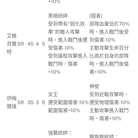
+10%
黑暗統帥
[隱者]
受到帶有“弱化效
部隊血量低於70%
果”的敵人攻擊
時，進入戰鬥後受
艾格
時，進入戰鬥後遭
到傷害-10%
貝爾
SR
45
4
5
受傷害-10%
主動攻擊生命百分
特
受到遠程攻擊進入
比高於自身的部隊
戰鬥時，傷害
時，進入戰鬥後傷
+10%
害+10%
神使
女王
受到近戰攻擊時，
伊梅
SR
35
3
6
遭受範圍傷害-10%
遭受物理傷害-10%
爾達
範圍傷害+10%
主動攻擊進入戰鬥
時，傷害+10%
強襲統帥：
獨角獸統帥：