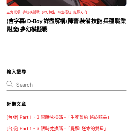
主角光環
,
夢幻模擬戰
,
夢幻轉生
,
時空樞紐
,
組隊方向
(含字幕) D-Boy 詳盡解構 (陣營 裝備 技能 兵種 職業
附魔) 夢幻模擬戰
輸入搜尋
近期文章
[台版] Part 1 ~ 3 限時兌換碼 –「生死誓約 銘於黯晶」
[台版] Part 1 ~ 3 限時兌換碼 –「覺醒! 逆命的雙星」