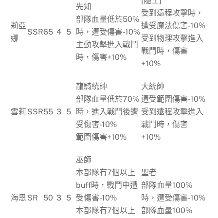
[隱士]
先知
受到遠程攻擊時，
部隊血量低於50%
莉亞
遭受魔法傷害-10%
SSR
65
4
5
時，遭受傷害-10%
娜
受到物理攻擊進入
主動攻擊進入戰鬥
戰鬥時，傷害
時，傷害+10%
+10%
龍騎統帥
大統帥
部隊血量低於70%
遭受範圍傷害-10%
雪莉
SSR
55
3
5
時，進入戰鬥後遭
受到遠程攻擊進入
受傷害-10%
戰鬥時，傷害
範圍傷害+10%
+10%
巫師
本部隊有7個以上
聖者
buff時，戰鬥中遭
部隊血量100%
海恩
SR
50
3
5
受傷害-10%
時，遭受傷害-10%
本部隊有7個以上
部隊血量100%