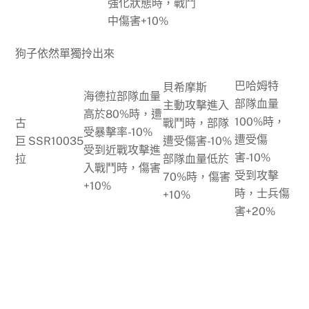
強化狀態時，戰鬥
中傷害+10%
狗子依然單獨拎出來
巴哈姆特
貝希摩斯
海德拉部隊血量
部隊血量
主動攻擊進入
高於80%時，遭
100%時，
古
戰鬥時，部隊
受暴擊率-10%
遭受傷
巨
SSR
100
3
5
遭受傷害-10%
受到近戰攻擊進
害-10%
拉
部隊血量低於
入戰鬥時，傷害
受到攻擊
70%時，傷害
+10%
時，士兵傷
+10%
害+20%