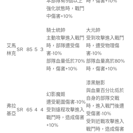
本部隊有5個以上
時，傷害+10%
強化狀態時，戰鬥
中傷害+10%
騎士統帥
大元帥
主動攻擊進入戰鬥
受到攻擊進入戰鬥
艾馬
時，部隊遭受傷
時，遭受物理傷
SR
85
5
3
林克
害-10%
害-10%
部隊血量低於70%
部隊血量高於80%
時，傷害+10%
時，傷害+10%
漆黑魅影
與血量百分比低於
幻影魔姬
自身的部隊交戰
遭受範圍傷害-10%
弗拉
時，進入戰鬥後遭
SR
65
4
4
受到遠程攻擊進入
基亞
受傷害-10%
戰鬥時，造成傷害
受到近戰攻擊進入
+10%
戰鬥時，造成傷害