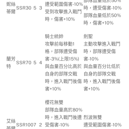
部隊血量低於50%
妮絲
遭受範圍傷害-10%
SSR
30
5
3
時，遭受傷害-10%
蒂爾
受到攻擊進入戰鬥
部隊血量低於50%
時，傷害+10%
時，傷害+10%
騎士統帥
劍聖
攻擊前每移動1
主動攻擊進入戰鬥
格，部隊遭受傷
時，部隊遭受傷
蘭芳
害-3%(上限15%)
害-10%
SSR
70
5
4
特
與血量百分比高於
與血量百分比低於
自身的部隊交戰
自身的部隊交戰
時，進入戰鬥後傷
時，進入戰鬥後傷
害+10%
害+10%
櫻花無雙
部隊血量高於80%
時，進入戰鬥後遭
烈波無雙
艾絲
SSR
100
7
2
受傷害-10%
遭受範圍傷害-10%
蒂爾