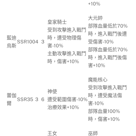
+10%
大元帥
皇家騎士
部隊血量低於70%
受到攻擊進入戰鬥
時，進入戰鬥後遭
藍迪
時，遭受物理傷
SSR
100
4
3
受傷害-10%
烏斯
害-10%
部隊血量低於70%
主動攻擊進入戰鬥
時，進入戰鬥後傷
時，傷害+10%
害+10%
魔能核心
受到攻擊進入戰鬥
神使
蕾伽
時，遭受魔法傷
SSR
35
3
6
遭受範圍傷害-10%
爾
害-10%
治療效果+10%
部隊血量100%
時，傷害+10%
王女
巫師