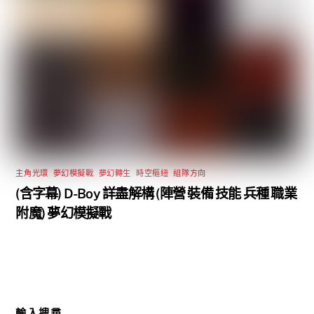
主角光環
,
夢幻模擬戰
,
夢幻轉生
,
時空樞紐
,
組隊方向
(含字幕) D-Boy 詳盡解構 (陣營 裝備 技能 兵種 職業
附魔) 夢幻模擬戰
輸入搜尋