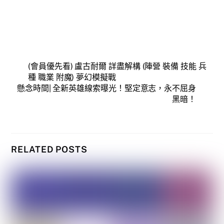
(會員優先看) 盧古耐爾 詳盡解構 (陣營 裝備 技能 兵
種 職業 附魔) 夢幻模擬戰
懸念時間| 全新英雄線索曝光！堅定意志，永不屈身
黑暗！
RELATED POSTS