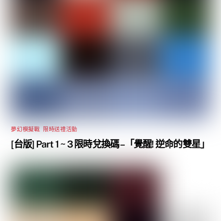
夢幻模擬戰
,
限時送禮活動
[台版] Part 1 ~ 3 限時兌換碼 –「覺醒! 逆命的雙星」