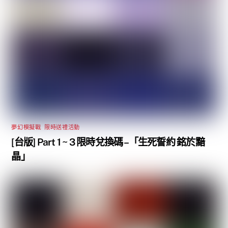
夢幻模擬戰
,
限時送禮活動
[台版] Part 1 ~ 3 限時兌換碼 –「生死誓約 銘於黯
晶」