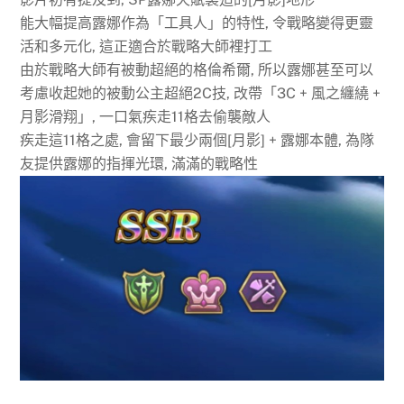
能大幅提高露娜作為「工具人」的特性, 令戰略變得更靈
活和多元化, 這正適合於戰略大師裡打工
由於戰略大師有被動超絕的格倫希爾, 所以露娜甚至可以
考慮收起她的被動公主超絕2C技, 改帶「3C + 風之纏繞 +
月影滑翔」, 一口氣疾走11格去偷襲敵人
疾走這11格之處, 會留下最少兩個[月影] + 露娜本體, 為隊
友提供露娜的指揮光環, 滿滿的戰略性