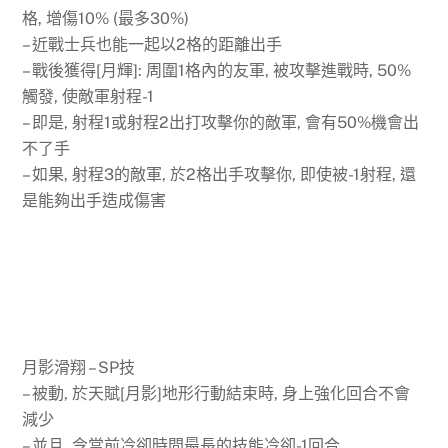
格, 增傷10% (最多30%)
– 近戰士兵也能一起以2格的距離出手
– 戰後獲得[月輝]: 周圍1格內的友軍, 被攻擊進戰時, 50%
觸發, 使敵軍射程-1
– 即是, 射程1或射程2出打攻擊你的敵軍, 會有50%機會出
不了手
– 如果, 射程3的敵軍, 於2格出手攻擊你, 即使被-1射程, 還
是能夠出手造成傷害
月影滑翔 – SP技
– 被動, 於天賦[月影]地形行動結束時, 身上強化回合不會
減少
– 並且, 令當前冷卻時間最長的技能冷卻-1回合