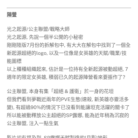
陣營
光之起源/公主聯盟/戰略大師
光之起源, 先說一個半公開的小秘密
剛剛陸版7月份的拆解包中, 有大大在解包中找到了一個全
新起源超絕的logo, 以及一位像是女英雄的天賦/職業/技
能圖標
以上種種組織起來, 估計是一位持有全新起源被動超絕, 7
週年的限定女英雄, 積弱已久的起源陣營看來要振作了?
公主聯盟, 本身有集「超絕 & 護衛」於一身的花坦
但我們看到夢戰近兩年的PVE生態(速殺, 新英雄亦靈活多
變), 有超過90%的情況下已沒看到能讓坦克活躍的關卡了
所以能被動釋放公主超絕的SP露娜, 能為近年稍為沉寂的
公主聯盟, 注入一點生氣
影片初有提及到, SP露娜天賦製造的[月影]地形