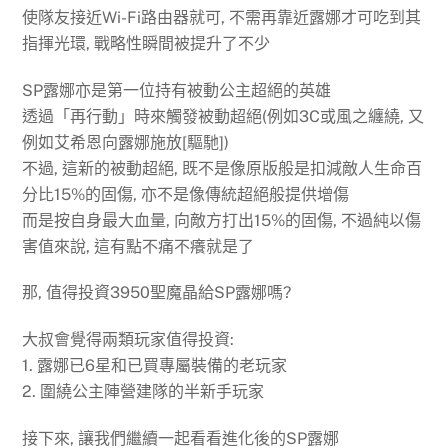
使隊友接近Wi-Fi路由器就可, 不需再靠近露娜才可吃到其
指揮光環, 戰略性瞬間被提升了不少
SP露娜亦是第一位持有被動公主超絕的英雄
透過「再行動」時來觸發被動超絕(例如3C或風之纏繞, 又
例如艾希恩向露娜施放[驅馳])
不過, 這新的被動超絕, 既不是像原版般是扣減敵人生命百
分比15%的固傷, 亦不是像傳統超絕般提供增傷
而是按自身最大血量, 向敵方打出15%的固傷, 不過純以傷
害值來說, 這有點不痛不癢就是了
那, 值得投資3950聖魔晶給SP露娜嗎?
大叔會覺得兩類玩家值得投資:
1. 露娜已6星和已買專屬裝備的老玩家
2. 圍繞公主陣營建隊的半新手玩家
接下來, 讓我們繼續一起看看進化後的SP露娜