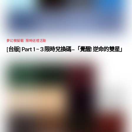
夢幻模擬戰
,
限時送禮活動
[台版] Part 1 ~ 3 限時兌換碼 –「覺醒! 逆命的雙星」