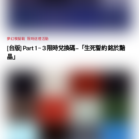
夢幻模擬戰
,
限時送禮活動
[台版] Part 1 ~ 3 限時兌換碼 –「生死誓約 銘於黯
晶」