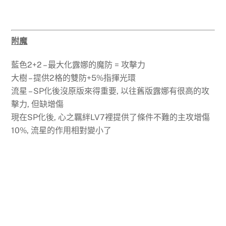
附魔
藍色2+2 – 最大化露娜的魔防 = 攻擊力
大樹 – 提供2格的雙防+5%指揮光環
流星 – SP化後沒原版來得重要, 以往舊版露娜有很高的攻
擊力, 但缺增傷
現在SP化後, 心之羈絆LV7裡提供了條件不難的主攻增傷
10%, 流星的作用相對變小了