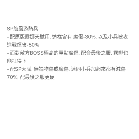
SP旋風游騎兵
– 配原版露娜天賦用, 這樣會有 魔傷-30%, 以及小兵被攻
進戰傷害-50%
– 面對敵方BOSS極高的單點魔傷, 配合最後之服, 露娜也
能扛得下
– 配SP天賦, 無論物傷或魔傷, 連同小兵加起來都有減傷
70%, 配最後之服更硬