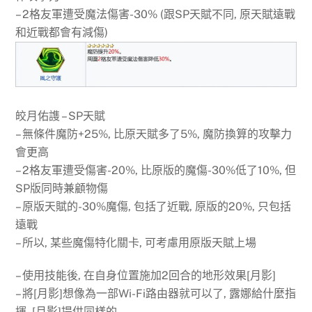
– 2格友軍遭受魔法傷害-30% (跟SP天賦不同, 原天賦遠戰
和近戰都會有減傷)
皎月佑謢 – SP天賦
– 無條件魔防+25%, 比原天賦多了5%, 魔防換算的攻擊力
會更高
– 2格友軍遭受傷害-20%, 比原版的魔傷-30%低了10%, 但
SP版同時兼顧物傷
– 原版天賦的-30%魔傷, 包括了近戰, 原版的20%, 只包括
遠戰
– 所以, 某些魔傷特化關卡, 可考慮用原版天賦上場
– 使用技能後, 在自身位置施加2回合的地形效果[月影]
– 將[月影]想像為一部Wi-Fi路由器就可以了, 露娜給什麼指
揮, [月影]提供同樣的