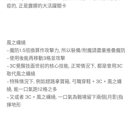
疫的, 正是露娜的大活躍關卡
風之纏繞
– 魔防1.5倍換算作攻擊力, 所以裝備/附魔請盡量推疊魔防
– 使用後能再移動3格並攻擊
– 3C覺醒技面世前的核心技能, 正常情況下, 都是會用3C
取代風之纏繞
– 特殊情況下, 例如趕路拿寶箱, 弓職穿鞋 + 3C + 風之纏
繞, 能一口氣跑12格之多
– 又或者 3C + 風之纏繞, 一口氣為戰場留下兩個[月影]指
揮地形