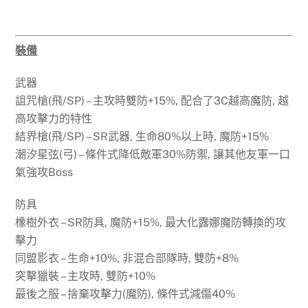
裝備
武器
詛咒槍(飛/SP) – 主攻時雙防+15%, 配合了3C越高魔防, 越
高攻擊力的特性
結界槍(飛/SP) – SR武器, 生命80%以上時, 魔防+15%
潮汐星弦(弓) – 條件式降低敵軍30%防禦, 讓其他友軍一口
氣強攻Boss
防具
橡樹外衣 – SR防具, 魔防+15%, 最大化露娜魔防轉換的攻
擊力
同盟影衣 – 生命+10%, 非混合部隊時, 雙防+8%
突擊獵裝 – 主攻時, 雙防+10%
最後之服 – 捨棄攻擊力(魔防), 條件式減傷40%