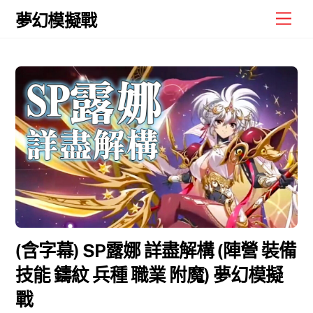
Skip
Men
夢幻模擬戰
to
content
(含字幕) SP露娜 詳盡解構 (陣營 裝備
技能 鑄紋 兵種 職業 附魔) 夢幻模擬
戰