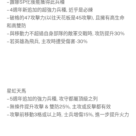
– 露娜SP化後能獲得此兵種
– 4週年新追加的超強力兵種, 近乎是必練
– 破格的47攻擊力(以往天花板是45攻擊), 且擁有高生命
和高雙防
– 與移動力不超過自身部隊的敵軍交戰時, 攻防提升30%
– 若英雄為飛兵, 主攻時遭受傷害-30%
星虹天馬
– 5週年追加的強力兵種, 攻守都屬頂級之列
– 無條件提升攻擊 & 雙防25%, 主攻或反擊都有效
– 攻擊前移動3格或以上時, 士兵增傷15%, 進一步提升火力