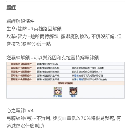
羈絆
羈絆解鎖條件
生命/雙防 – R英雄路因解鎖
攻擊/智力 – 迪哈爾特解鎖, 露娜魔防換攻, 不解沒所謂, 但
會技巧(暴擊%)低一點
逆羈絆解鎖 – 可以幫路因和克拉蕾特解羈絆鎖
心之羈絆LV4
弓騎統帥(弓) – 不實用, 脆皮血量低於70%時很易就死, 有
這減傷沒什麼幫助