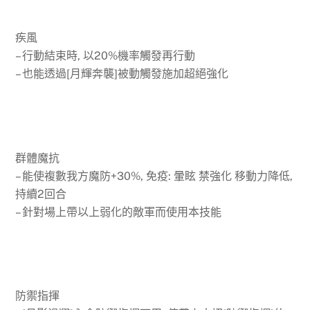
疾風
– 行動結束時, 以20%機率觸發再行動
– 也能透過[月輝奔襲]被動觸發施加超絕強化
群體魔抗
– 能使複數我方魔防+30%, 免疫: 暈眩 禁強化 移動力降低,
持續2回合
– 針對場上帶以上弱化的敵軍而使用本技能
防禦指揮