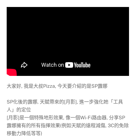
大家好, 我是大叔Pizza, 今天要介紹的是SP露娜
SP化後的露娜, 天賦帶來的[月影], 進一步強化她「工具
人」的定位
[月影]是一個特殊地形效果, 像一個Wi-Fi路由器, 分享SP
露娜擁有的所有指揮效果(例如天賦的遠程減傷, 3C的免除
移動力降低等等)