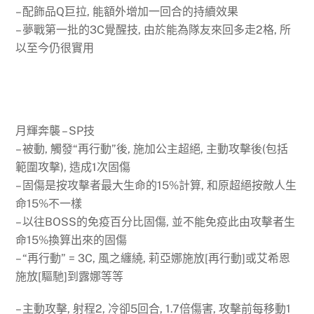
– 配飾品Q巨拉, 能額外增加一回合的持續效果
– 夢戰第一批的3C覺醒技, 由於能為隊友來回多走2格, 所
以至今仍很實用
月輝奔襲 – SP技
– 被動, 觸發“再行動”後, 施加公主超絕, 主動攻擊後(包括
範圍攻擊), 造成1次固傷
– 固傷是按攻擊者最大生命的15%計算, 和原超絕按敵人生
命15%不一樣
– 以往BOSS的免疫百分比固傷, 並不能免疫此由攻擊者生
命15%換算出來的固傷
– “再行動” = 3C, 風之纏繞, 莉亞娜施放[再行動]或艾希恩
施放[驅馳]到露娜等等
– 主動攻擊, 射程2, 冷卻5回合, 1.7倍傷害, 攻擊前每移動1