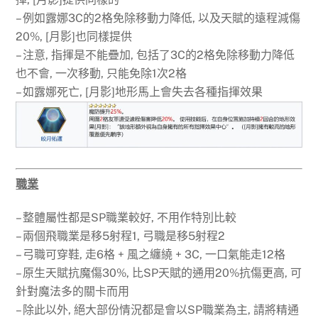
– 例如露娜3C的2格免除移動力降低, 以及天賦的遠程減傷
20%, [月影]也同樣提供
– 注意, 指揮是不能疊加, 包括了3C的2格免除移動力降低
也不會, 一次移動, 只能免除1次2格
– 如露娜死亡, [月影]地形馬上會失去各種指揮效果
職業
– 整體屬性都是SP職業較好, 不用作特別比較
– 兩個飛職業是移5射程1, 弓職是移5射程2
– 弓職可穿鞋, 走6格 + 風之纏繞 + 3C, 一口氣能走12格
– 原生天賦抗魔傷30%, 比SP天賦的通用20%抗傷更高, 可
針對魔法多的關卡而用
– 除此以外, 絕大部份情況都是會以SP職業為主, 請將精通