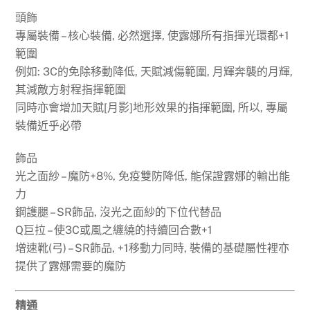
頭飾
專屬裝備 – 核心裝備, 必然選擇, 使露娜所有指揮光環都+1
範圍
例如: 3C的免除移動降低, 天賦減傷範圍, 月輝奔襲的月輝,
其減敵方射程指揮範圍
同時亦會增加天賦[月影]地形效果的指揮範圍, 所以, 專屬
裝備近乎必帶
飾品
光之面紗 – 魔防+8%, 免疫雙防降低, 能保證露娜的輸出能
力
鋼護腿 – SR飾品, 沒光之面紗的下位代替品
Q巨拉 – 使3C或風之纏繞的持續回合數+1
增速靴(弓) – SR飾品, +1移動力同時, 裝備的基礎屬性裡亦
提供了露娜需要的魔防
精通