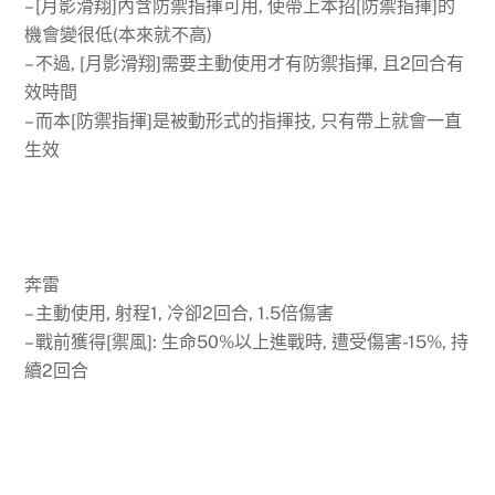
– [月影滑翔]內含防禦指揮可用, 使帶上本招[防禦指揮]的
機會變很低(本來就不高)
– 不過, [月影滑翔]需要主動使用才有防禦指揮, 且2回合有
效時間
– 而本[防禦指揮]是被動形式的指揮技, 只有帶上就會一直
生效
奔雷
– 主動使用, 射程1, 冷卻2回合, 1.5倍傷害
– 戰前獲得[禦風]: 生命50%以上進戰時, 遭受傷害-15%, 持
續2回合