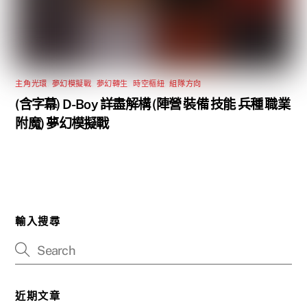
主角光環
,
夢幻模擬戰
,
夢幻轉生
,
時空樞紐
,
組隊方向
(含字幕) D-Boy 詳盡解構 (陣營 裝備 技能 兵種 職業
附魔) 夢幻模擬戰
輸入搜尋
近期文章