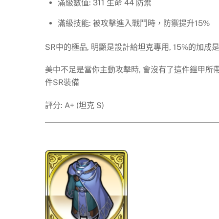
滿級數值: 311 生命 44 防禦
滿級技能: 被攻擊進入戰鬥時，防禦提升15%
SR中的極品, 明顯是設計給坦克專用, 15%的加
美中不足是當你主動攻擊時, 會沒有了這件鎧甲所帶
件SR裝備
評分: A+ (坦克 S)