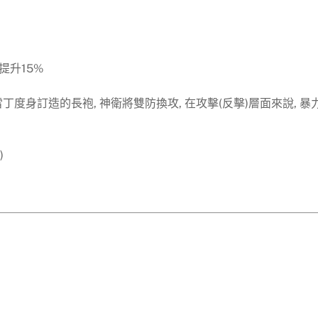
提升15%
度身訂造的長袍, 神衛將雙防換攻, 在攻擊(反擊)層面來說, 暴
)