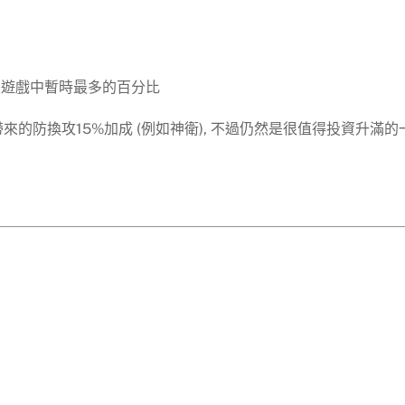
成是遊戲中暫時最多的百分比
來的防換攻15%加成 (例如神衛), 不過仍然是很值得投資升滿的