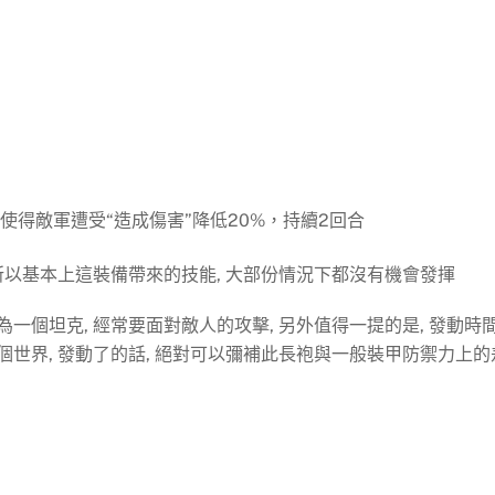
使得敵軍遭受“造成傷害”降低20%，持續2回合
所以基本上這裝備帶來的技能, 大部份情況下都沒有機會發揮
為一個坦克, 經常要面對敵人的攻擊, 另外值得一提的是, 發動時
兩個世界, 發動了的話, 絕對可以彌補此長袍與一般裝甲防禦力上的