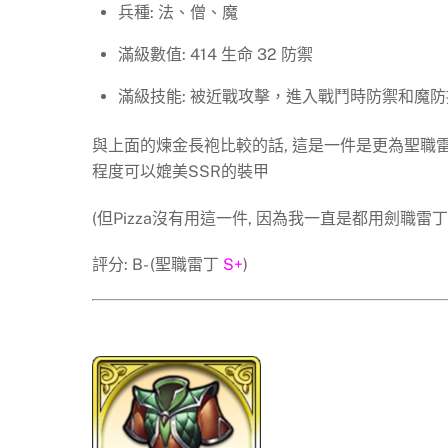
兵種: 法、僧、魔
滿級數值: 414 生命 32 防禦
滿級技能: 被近戰攻擊，進入戰鬥時防禦和魔防
與上面的煉金長袍比較的話, 這是一件是更為聖職雷丁
程度可以媲美SSR的裝甲
(但Pizza沒有用這一件, 因為我一直是都用劍職雷丁
評分: B- (聖職雷丁
S+
)