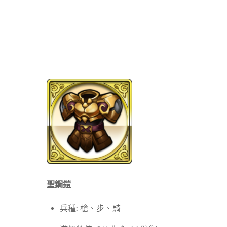
聖鋼鎧
兵種: 槍、步、騎