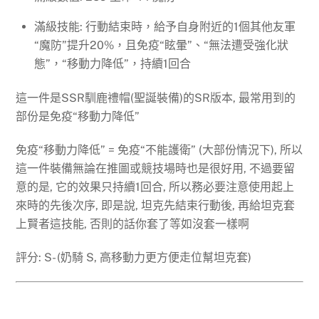
滿級技能: 行動結束時，給予自身附近的1個其他友軍
“魔防”提升20%，且免疫“眩暈”、“無法遭受強化狀
態”，“移動力降低”，持續1回合
這一件是SSR馴鹿禮帽(聖誕裝備)的SR版本, 最常用到的
部份是免疫“移動力降低”
免疫“移動力降低” = 免疫“不能護衛” (大部份情況下), 所以
這一件裝備無論在推圖或競技場時也是很好用, 不過要留
意的是, 它的效果只持續1回合, 所以務必要注意使用起上
來時的先後次序, 即是說, 坦克先結束行動後, 再給坦克套
上賢者這技能, 否則的話你套了等如沒套一樣啊
評分: S- (奶騎 S, 高移動力更方便走位幫坦克套)