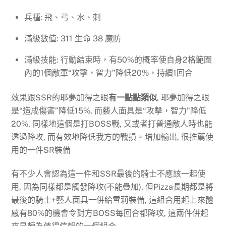
兵種: 飛、弓、水、刺
滿級數值: 311 生命 38 魔防
滿級技能: 行動結束時，有50%的概率使自身2格範圍
內的1個敵軍“攻擊，智力”降低20%，持續1回合
效果跟SSR的耶夢加得之眼
有一點點類似
, 耶夢加得之眼
是“造成傷害”降低15%, 而藝人面具是“攻擊，智力”降低
20%, 同樣地這個是打BOSS戰, 又或者打普通敵人時也能
透過降攻, 而有效地降低我方的戰損 = 增加輸出, 很推薦使
用的一件SR裝備
有不少人會認為這一件和SSR最後的騎士不應該一起使
用, 因為同樣都是觸發降攻(不能疊加), 但Pizza長期都是將
最後的騎士+藝人面具一併給雪莉裝備, 這組合用起上來體
感有80%的機會令對方BOSS每回合都降攻, 這兩件併起