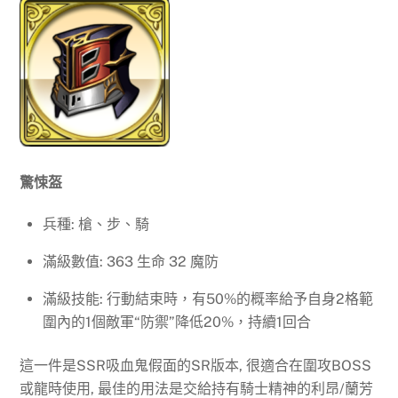
驚悚盔
兵種: 槍、步、騎
滿級數值: 363 生命 32 魔防
滿級技能: 行動結束時，有50%的概率給予自身2格範
圍內的1個敵軍“防禦”降低20%，持續1回合
這一件是SSR吸血鬼假面的SR版本, 很適合在圍攻BOSS
或龍時使用, 最佳的用法是交給持有騎士精神的利昂/蘭芳