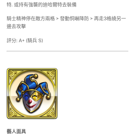
特. 或持有強襲的迪哈爾特去裝備
騎士精神停在敵方兩格 > 發動恫嚇降防 > 再走3格繞另一
邊去攻擊
評分: A+ (騎兵 S)
藝人面具