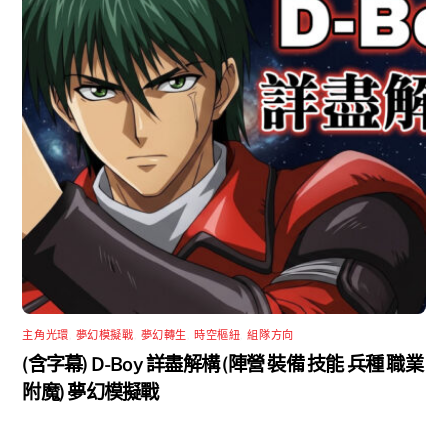
主角光環
,
夢幻模擬戰
,
夢幻轉生
,
時空樞紐
,
組隊方向
(含字幕) D-Boy 詳盡解構 (陣營 裝備 技能 兵種 職業
附魔) 夢幻模擬戰