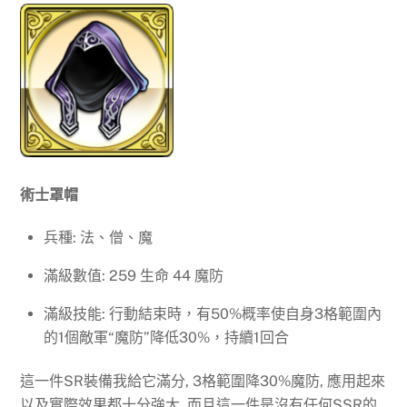
術士罩帽
兵種: 法、僧、魔
滿級數值: 259 生命 44 魔防
滿級技能: 行動結束時，有50%概率使自身3格範圍內
的1個敵軍“魔防”降低30%，持續1回合
這一件SR裝備我給它滿分, 3格範圍降30%魔防, 應用起來
以及實際效果都十分強大, 而且這一件是沒有任何SSR的