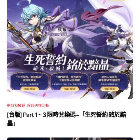
夢幻模擬戰
,
限時送禮活動
[台版] Part 1 ~ 3 限時兌換碼 –「生死誓約 銘於黯
晶」