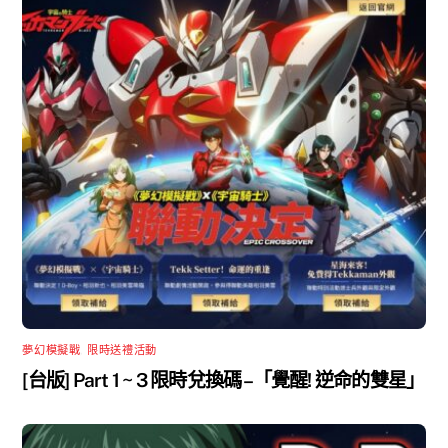
夢幻模擬戰
,
限時送禮活動
[台版] Part 1 ~ 3 限時兌換碼 –「覺醒! 逆命的雙星」