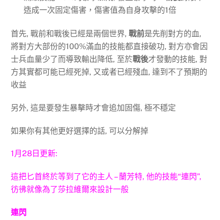
造成一次固定傷害，傷害值為自身攻擊的1倍
首先, 戰前和戰後已經是兩個世界,
戰前
是先削對方的血,
將對方大部份的100%滿血的技能都直接破功, 對方亦會因
士兵血量少了而導致輸出降低, 至於
戰後
才發動的技能, 對
方其實都可能已經死掉, 又或者已經殘血, 達到不了預期的
收益
另外, 這是要發生暴擊時才會追加固傷, 極不穩定
如果你有其他更好選擇的話, 可以分解掉
1月28日更新:
這把匕首終於等到了它的主人 – 蘭芳特, 他的技能“連閃”,
彷彿就像為了莎拉維爾來設計一般
連閃