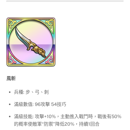
風斬
兵種: 步、弓、刺
滿級數值: 96攻擊 54技巧
滿級技能: 攻擊+10%，主動進入戰鬥時，戰後有50%
的概率使敵軍“防禦”降低20%，持續1回合