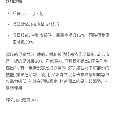
妖精之嘆
兵種: 步、弓、刺
滿級數值: 96攻擊 54技巧
滿級技能: 主動攻擊時，暴擊率提升15%，同時遭受傷
害降低30%
霧風的專屬武器, 他的天賦和被動技都依靠暴擊率, 較為值
得一提的是減傷30%, 看似很神, 但其實不盡然, 因為你刺
客出手, 有一半情況都是打近戰的, 這等如就廢了這部份的
技能, 如果這給劍士使用, 又略嫌它沒有帶來攻擊加成導致
攻擊力過低, 的確在現時版本, 匕首類真的是比較弱勢, 不
建議使用
評分: B- (霧風 A+)