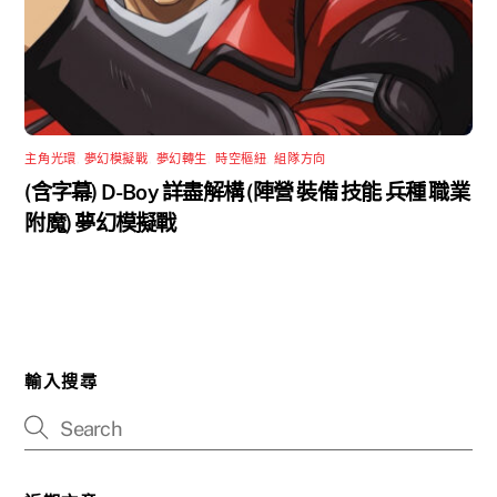
主角光環
,
夢幻模擬戰
,
夢幻轉生
,
時空樞紐
,
組隊方向
(含字幕) D-Boy 詳盡解構 (陣營 裝備 技能 兵種 職業
附魔) 夢幻模擬戰
輸入搜尋