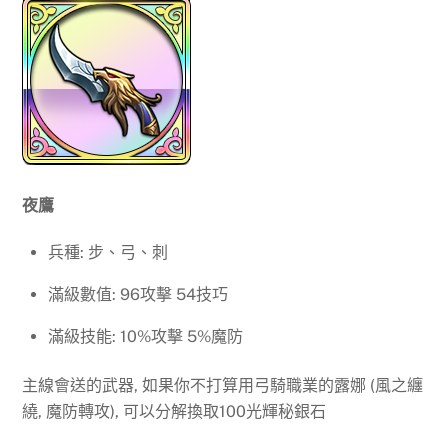
夜鷹
兵種: 步、弓、刺
滿級數值: 96攻擊 54技巧
滿級技能: 10%攻擊 5%魔防
主線會送的武器, 如果你不打算用弓騎職業的露娜 (風之纏
繞, 魔防轉攻), 可以分解換取100光輝秘銀石