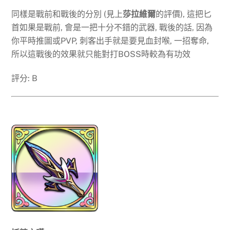
同樣是戰前和戰後的分別 (見上
莎拉維爾
的評價), 這把匕
首如果是戰前, 會是一把十分不錯的武器, 戰後的話, 因為
你平時推圖或PVP, 刺客出手就是要見血封喉, 一招奪命,
所以這戰後的效果就只能對打BOSS時較為有功效
評分: B