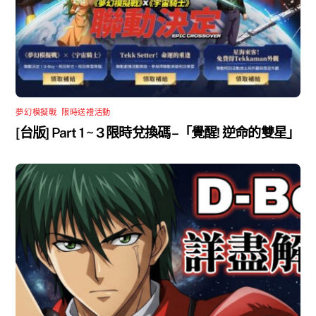
夢幻模擬戰
,
限時送禮活動
[台版] Part 1 ~ 3 限時兌換碼 –「覺醒! 逆命的雙星」