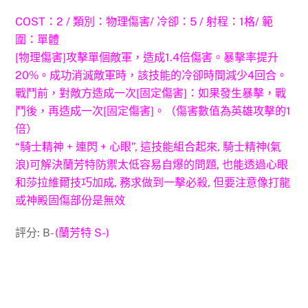
COST：2 / 類別：物理傷害/ 冷卻：5 / 射程：1格/ 範
圍：單體
[物理傷害]攻擊單個敵軍，造成1.4倍傷害。暴擊率提升
20%。成功消滅敵軍時，該技能的冷卻時間減少4回合。
戰鬥前，對敵方造成一次[固定傷害]：如果發生暴擊，戰
鬥後，再造成一次[固定傷害]。（傷害數值為英雄攻擊的1
倍）
“騎士精神 + 連閃 + 心眼”, 這技能組合起來, 騎士精神(氣
浪)可解決蘭芳特防禦太低容易自爆的問題, 也能透過心眼
和莎拉維爾技巧加成, 務求做到一擊必殺, 但要注意像打龍
或神殿固傷部份是無效
評分: B-
(蘭芳特 S-)