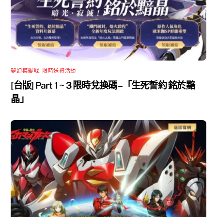
夢幻模擬戰
,
限時送禮活動
[台版] Part 1 ~ 3 限時兌換碼 –「生死誓約 銘於黯
晶」