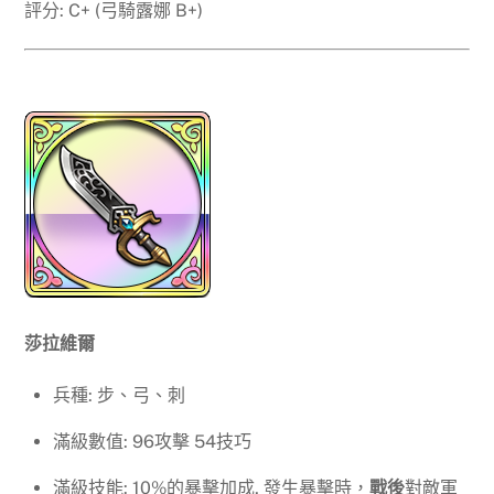
評分: C+ (弓騎露娜 B+)
莎拉維爾
兵種: 步、弓、刺
滿級數值: 96攻擊 54技巧
滿級技能: 10%的暴擊加成, 發生暴擊時，
戰後
對敵軍