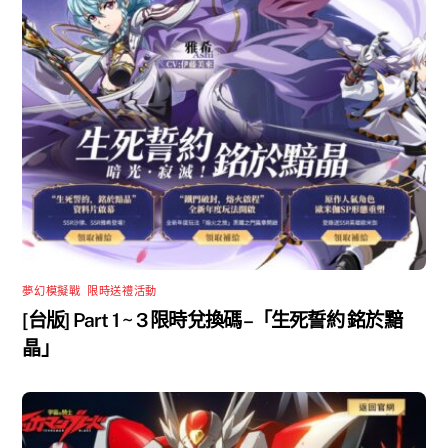
夢幻模擬戰
,
限時送禮活動
[台版] Part 1 ~ 3 限時兌換碼 –「生死誓約 銘於黯
晶」