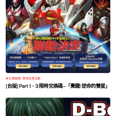
夢幻模擬戰
,
限時送禮活動
[台版] Part 1 ~ 3 限時兌換碼 –「覺醒! 逆命的雙星」