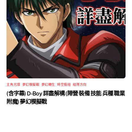
主角光環
,
夢幻模擬戰
,
夢幻轉生
,
時空樞紐
,
組隊方向
(含字幕) D-Boy 詳盡解構 (陣營 裝備 技能 兵種 職業
附魔) 夢幻模擬戰