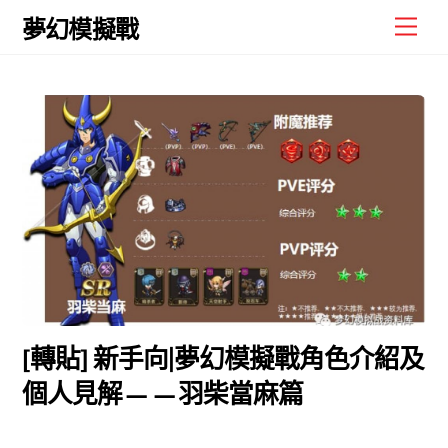
Skip
Men
夢幻模擬戰
to
content
[轉貼] 新手向|夢幻模擬戰角色介紹及
個人見解——羽柴當麻篇