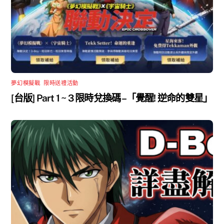
夢幻模擬戰
,
限時送禮活動
[台版] Part 1 ~ 3 限時兌換碼 –「覺醒! 逆命的雙星」