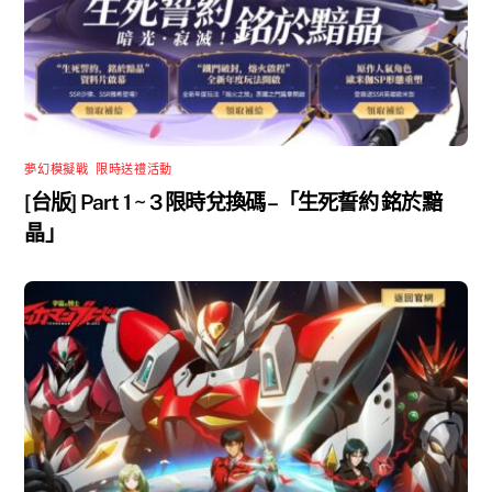
夢幻模擬戰
,
限時送禮活動
[台版] Part 1 ~ 3 限時兌換碼 –「生死誓約 銘於黯
晶」