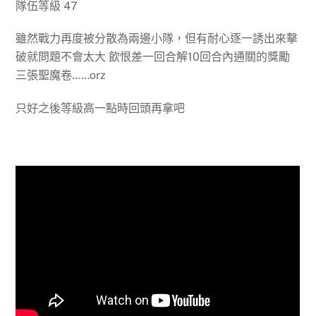
隊伍等級 47
雖然戰力再度被分散為兩邊小隊，但有耐心逐一誘出來擊
破就問題不會太大 飲恨差一回合解10回合內通關的獎勵
三張聖魔卷……orz
只好之後等級高一點時回頭再拿吧