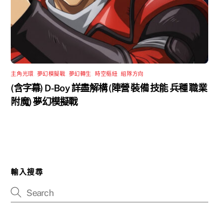
主角光環
,
夢幻模擬戰
,
夢幻轉生
,
時空樞紐
,
組隊方向
(含字幕) D-Boy 詳盡解構 (陣營 裝備 技能 兵種 職業
附魔) 夢幻模擬戰
輸入搜尋